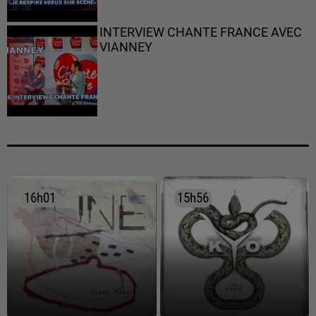
INTERVIEW CHANTE FRANCE AVEC
VIANNEY
16h01
16h01
15h56
15h56