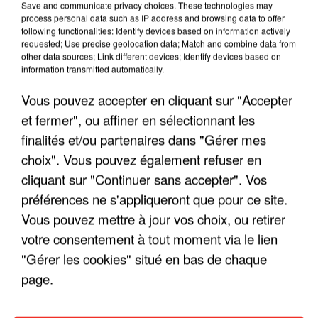
Save and communicate privacy choices. These technologies may
process personal data such as IP address and browsing data to offer
following functionalities: Identify devices based on information actively
requested; Use precise geolocation data; Match and combine data from
other data sources; Link different devices; Identify devices based on
information transmitted automatically.
Vous pouvez accepter en cliquant sur "Accepter
et fermer", ou affiner en sélectionnant les
finalités et/ou partenaires dans "Gérer mes
choix". Vous pouvez également refuser en
cliquant sur "Continuer sans accepter". Vos
préférences ne s'appliqueront que pour ce site.
Vous pouvez mettre à jour vos choix, ou retirer
LES INTERVIEWS CHANTE
Voir plus
votre consentement à tout moment via le lien
FRANCE
"Gérer les cookies" situé en bas de chaque
page.
"JE SUIS À DISPOSITION DES
ENFOIRÉS"