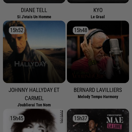
DIANE TELL
KYO
Si J'etais Un Homme
Le Graal
15h52
15h52
15h48
15h48
JOHNNY HALLYDAY ET
BERNARD LAVILLIERS
Melody Tempo Harmony
CARMEL
J'oublierai Ton Nom
15h45
15h45
15h37
15h37