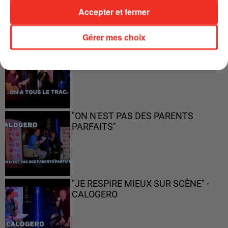
Accepter et fermer
Gérer mes choix
"ON A TOUS LE TRAC"
"ON N'EST PAS DES PARENTS
PARFAITS"
"JE RESPIRE MIEUX SUR SCÈNE" -
CALOGERO