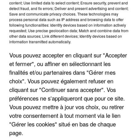
FRANCE
content; Use limited data to select content; Ensure security, prevent and
detect fraud, and fix errors; Deliver and present advertising and content;
Save and communicate privacy choices. These technologies may
process personal data such as IP address and browsing data to offer
"JE SUIS À DISPOSITION DES
following functionalities: Identify devices based on information actively
ENFOIRÉS"
requested; Use precise geolocation data; Match and combine data from
other data sources; Link different devices; Identify devices based on
information transmitted automatically.
Vous pouvez accepter en cliquant sur "Accepter
"ON A TOUS LE TRAC"
et fermer", ou affiner en sélectionnant les
finalités et/ou partenaires dans "Gérer mes
choix". Vous pouvez également refuser en
cliquant sur "Continuer sans accepter". Vos
préférences ne s'appliqueront que pour ce site.
"ON N'EST PAS DES PARENTS
Vous pouvez mettre à jour vos choix, ou retirer
PARFAITS"
votre consentement à tout moment via le lien
"Gérer les cookies" situé en bas de chaque
page.