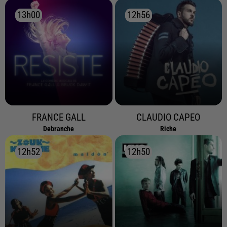
13h00
13h00
12h56
12h56
FRANCE GALL
CLAUDIO CAPEO
Debranche
Riche
12h52
12h52
12h50
12h50