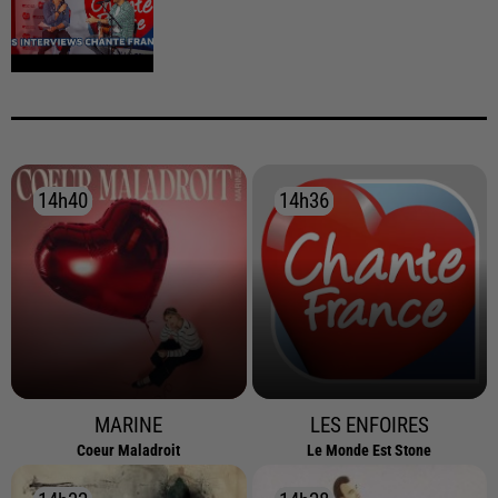
14h40
14h40
14h36
14h36
MARINE
LES ENFOIRES
Coeur Maladroit
Le Monde Est Stone