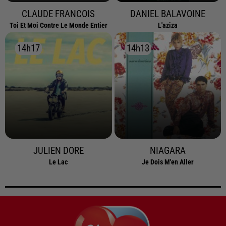
CLAUDE FRANCOIS
DANIEL BALAVOINE
Toi Et Moi Contre Le Monde Entier
L'aziza
14h17
14h17
14h13
14h13
JULIEN DORE
NIAGARA
Le Lac
Je Dois M'en Aller