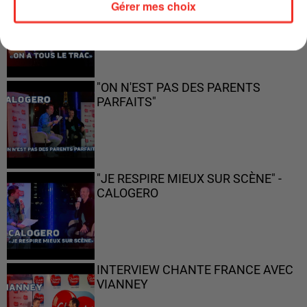
Gérer mes choix
"ON N'EST PAS DES PARENTS
PARFAITS"
"JE RESPIRE MIEUX SUR SCÈNE" -
CALOGERO
INTERVIEW CHANTE FRANCE AVEC
VIANNEY