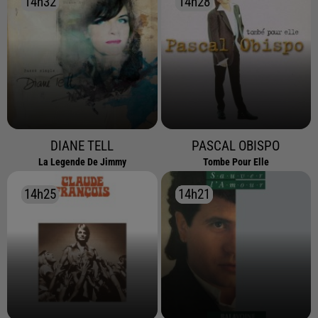
14h32
14h32
14h28
14h28
DIANE TELL
PASCAL OBISPO
La Legende De Jimmy
Tombe Pour Elle
14h25
14h25
14h21
14h21