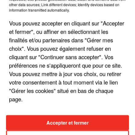
other data sources; Link different devices; Identify devices based on
information transmitted automatically.
Vous pouvez accepter en cliquant sur "Accepter
et fermer", ou affiner en sélectionnant les
finalités et/ou partenaires dans "Gérer mes
choix". Vous pouvez également refuser en
cliquant sur "Continuer sans accepter". Vos
préférences ne s'appliqueront que pour ce site.
LES INTERVIEWS CHANTE
Voir plus
Vous pouvez mettre à jour vos choix, ou retirer
FRANCE
votre consentement à tout moment via le lien
"Gérer les cookies" situé en bas de chaque
"JE SUIS À DISPOSITION DES
page.
ENFOIRÉS"
Accepter et fermer
"ON A TOUS LE TRAC"