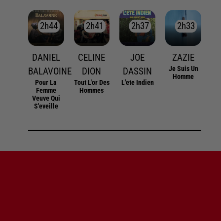
2h44
2h44
2h41
2h41
2h37
2h37
2h33
2h33
DANIEL
CELINE
JOE
ZAZIE
Je Suis Un
BALAVOINE
DION
DASSIN
Homme
Pour La
Tout L'or Des
L'ete Indien
Femme
Hommes
Veuve Qui
S'eveille