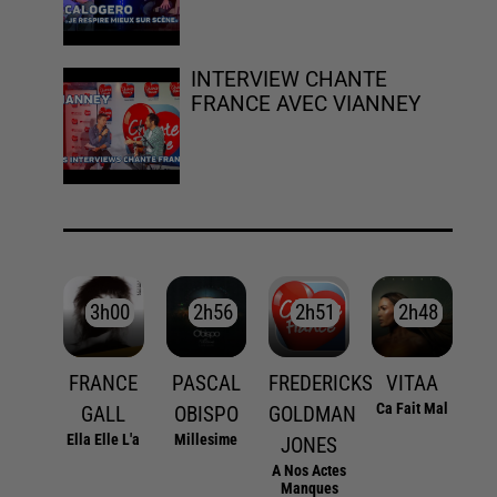
INTERVIEW CHANTE
FRANCE AVEC VIANNEY
3h00
3h00
2h56
2h56
2h51
2h51
2h48
2h48
FRANCE
PASCAL
FREDERICKS
VITAA
Ca Fait Mal
GALL
OBISPO
GOLDMAN
Ella Elle L'a
Millesime
JONES
A Nos Actes
Manques