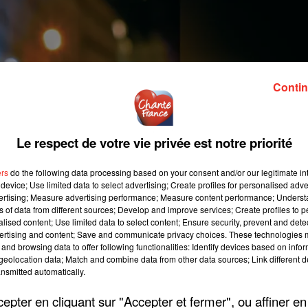
Contin
Le respect de votre vie privée est notre priorité
ers
do the following data processing based on your consent and/or our legitimate int
device; Use limited data to select advertising; Create profiles for personalised adver
vertising; Measure advertising performance; Measure content performance; Unders
ns of data from different sources; Develop and improve services; Create profiles to 
alised content; Use limited data to select content; Ensure security, prevent and detect
ertising and content; Save and communicate privacy choices. These technologies
and browsing data to offer following functionalities: Identify devices based on infor
eolocation data; Match and combine data from other data sources; Link different de
nsmitted automatically.
pter en cliquant sur "Accepter et fermer", ou affiner en