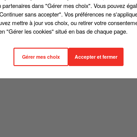
eptionnelle » selon l'équipe du chanteur chargée d'alimenter
/ou partenaires dans "Gérer mes choix". Vous pouvez éga
certs mythiques à l'Accor Arena, Michel Polnareff annonce u
"Continuer sans accepter". Vos préférences ne s'appliqu
». De quoi faire plaisir à « 1.100 fans privilégiés » ! Sachez
uvez mettre à jour vos choix, ou retirer votre consenteme
ie est d'ores et déjà ouvertes. Vous pouvez cliquer sur
en "Gérer les cookies" situé en bas de chaque page.
r vos places.
Gérer mes choix
Accepter et fermer