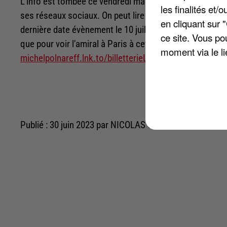
L'info est tombée ce vendredi matin. Une « annonce exc
les finalités et
ses réseaux sociaux. On peut lire qu' « avant deux con
en cliquant sur 
dernière date évènement le 10 juillet prochain au Palace 
ce site. Vous po
que pour voir l'amiral à Paris à cette date, la billetter
moment via le li
michelpolnareff.lnk.to/billetterieLePalace
pour réserve
Publié : 30 juin 2023 par NICOLAS CHACUN