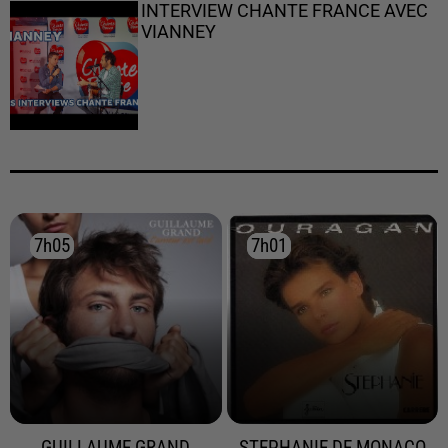
INTERVIEW CHANTE FRANCE AVEC
VIANNEY
7h05
7h05
7h01
7h01