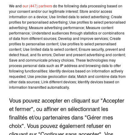
We and
our (447) partners
do the following data processing based on
your consent and/or our legitimate interest: Store and/or access
information on a device; Use limited data to select advertising; Create
profiles for personalised advertising; Use profiles to select personalised
advertising; Measure advertising performance; Measure content
performance; Understand audiences through statistics or combinations
of data from different sources; Develop and improve services; Create
profiles to personalise content; Use profiles to select personalised
content; Use limited data to select content; Ensure security, prevent and
detect fraud, and fix errors; Deliver and present advertising and content;
Save and communicate privacy choices. These technologies may
process personal data such as IP address and browsing data to offer
following functionalities: Identify devices based on information actively
requested; Use precise geolocation data; Match and combine data from
other data sources; Link different devices; Identify devices based on
LES INTERVIEWS CHANTE
information transmitted automatically.
Voir plus
FRANCE
Vous pouvez accepter en cliquant sur "Accepter
et fermer", ou affiner en sélectionnant les
"JE SUIS À DISPOSITION DES
finalités et/ou partenaires dans "Gérer mes
ENFOIRÉS"
choix". Vous pouvez également refuser en
cliquant sur "Continuer sans accepter". Vos