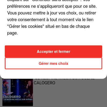
préférences ne s'appliqueront que pour ce site.
Vous pouvez mettre à jour vos choix, ou retirer
"ON A TOUS LE TRAC"
votre consentement à tout moment via le lien
"Gérer les cookies" situé en bas de chaque
page.
"ON N'EST PAS DES PARENTS
Accepter et fermer
PARFAITS"
Gérer mes choix
"JE RESPIRE MIEUX SUR SCÈNE" -
CALOGERO