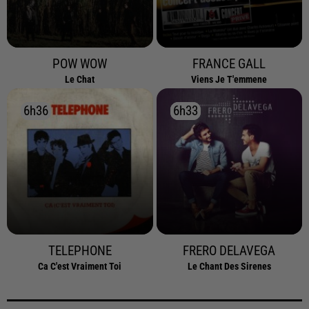
POW WOW
FRANCE GALL
Le Chat
Viens Je T'emmene
6h36
6h36
6h33
6h33
TELEPHONE
FRERO DELAVEGA
Ca C'est Vraiment Toi
Le Chant Des Sirenes