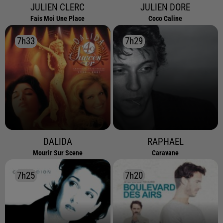
JULIEN CLERC
JULIEN DORE
Fais Moi Une Place
Coco Caline
7h33
7h33
7h29
7h29
DALIDA
RAPHAEL
Mourir Sur Scene
Caravane
7h25
7h25
7h20
7h20