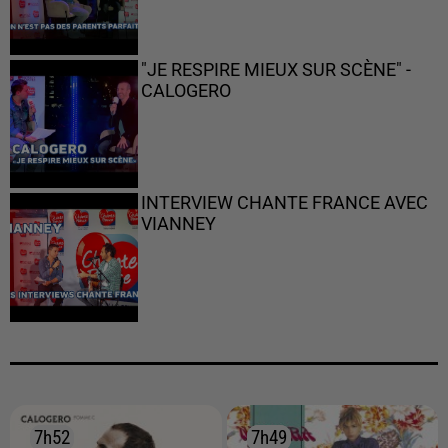
"JE RESPIRE MIEUX SUR SCÈNE" -
CALOGERO
INTERVIEW CHANTE FRANCE AVEC
VIANNEY
7h52
7h52
7h49
7h49