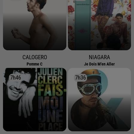
CALOGERO
NIAGARA
Pomme C
Je Dois M'en Aller
7h46
7h46
7h36
7h36