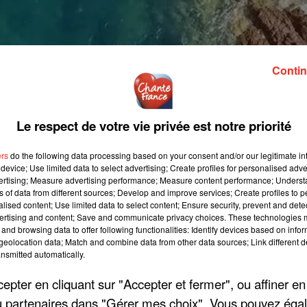
Contin
Le respect de votre vie privée est notre priorité
ers
do the following data processing based on your consent and/or our legitimate int
device; Use limited data to select advertising; Create profiles for personalised adver
vertising; Measure advertising performance; Measure content performance; Unders
ns of data from different sources; Develop and improve services; Create profiles to 
alised content; Use limited data to select content; Ensure security, prevent and detect
ertising and content; Save and communicate privacy choices. These technologies
and browsing data to offer following functionalities: Identify devices based on infor
eolocation data; Match and combine data from other data sources; Link different de
nsmitted automatically.
pter en cliquant sur "Accepter et fermer", ou affiner en
/ou partenaires dans "Gérer mes choix". Vous pouvez éga