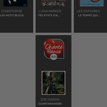
CHRISTOPHE
LUNA PARKER
LES ENFOIRES
LES MOTS BLEUS
TES ETATS D'AME
LE TEMPS QUI
ERIC
COURT
JOE DASSIN
GUANTANAMERA