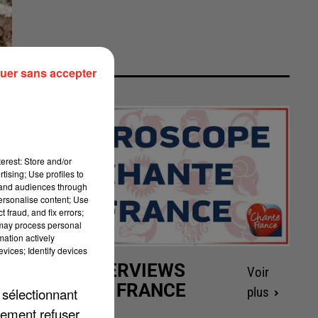
uer sans accepter
erest: Store and/or
tising; Use profiles to
tand audiences through
personalise content; Use
 fraud, and fix errors;
 may process personal
mation actively
vices; Identify devices
LES INTERVIEWS
Voir
CHANTE FRANCE
 sélectionnant
plus
lement refuser