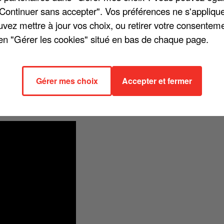
"Continuer sans accepter". Vos préférences ne s'appliqu
uvez mettre à jour vos choix, ou retirer votre consenteme
en "Gérer les cookies" situé en bas de chaque page.
ages », l'artiste a choisi de mettre en avant ce nouvel opus avec la
îne Youtube se veut comme l'entrelacement des carnets de voyage
n parle des « forces personnelles et collectives qu'il faut déploye
Gérer mes choix
Accepter et fermer
 jeune sportive a été confrontée au grave problème de la pollution