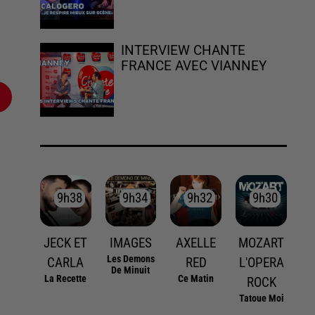
INTERVIEW CHANTE
FRANCE AVEC VIANNEY
9h38
9h38
9h34
9h34
9h32
9h32
9h30
9h30
JECK ET
IMAGES
AXELLE
MOZART
Les Demons
CARLA
RED
L'OPERA
De Minuit
La Recette
Ce Matin
ROCK
Tatoue Moi