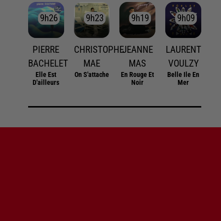
9h26
9h26
9h23
9h23
9h19
9h19
9h09
9h09
PIERRE
CHRISTOPHE
JEANNE
LAURENT
BACHELET
MAE
MAS
VOULZY
Elle Est
On S'attache
En Rouge Et
Belle Ile En
D'ailleurs
Noir
Mer