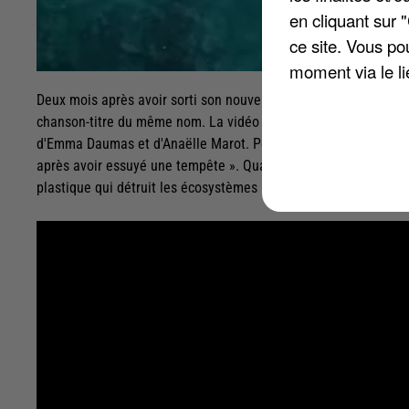
en cliquant sur 
ce site. Vous po
moment via le li
Deux mois après avoir sorti son nouvel album, « L'art des naufr
chanson-titre du même nom. La vidéo mise en ligne sur la cha
d'Emma Daumas et d'Anaëlle Marot. Pour Emma Daumas, la chanso
après avoir essuyé une tempête ». Quant à Anaëlle Marot, cette
plastique qui détruit les écosystèmes marins. Regardez !