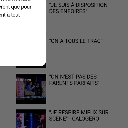
"JE SUIS À DISPOSITION
eront que pour
DES ENFOIRÉS"
nt à tout
"ON A TOUS LE TRAC"
r
"ON N'EST PAS DES
PARENTS PARFAITS"
"JE RESPIRE MIEUX SUR
SCÈNE" - CALOGERO