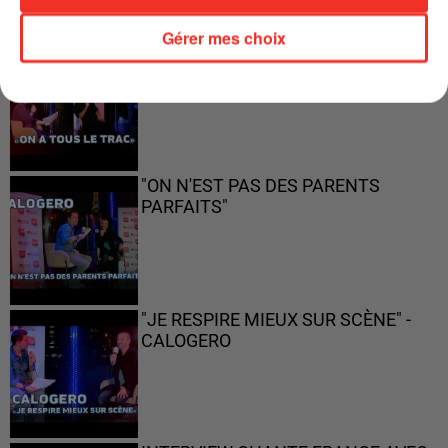
Gérer mes choix
"ON A TOUS LE TRAC"
"ON N'EST PAS DES PARENTS
PARFAITS"
"JE RESPIRE MIEUX SUR SCÈNE" -
CALOGERO