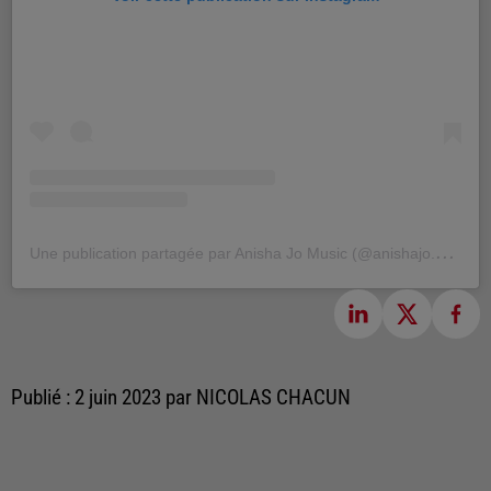
U
ne publication partagée par Anisha Jo Music (@anishajo.music)
Publié : 2 juin 2023 par NICOLAS CHACUN