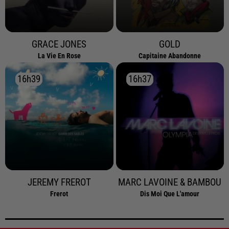
GRACE JONES
GOLD
La Vie En Rose
Capitaine Abandonne
16h39
16h39
16h37
16h37
JEREMY FREROT
MARC LAVOINE & BAMBOU
Frerot
Dis Moi Que L'amour