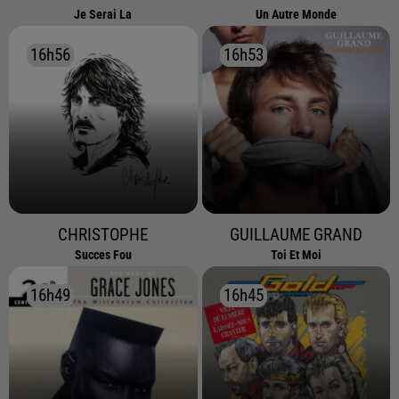
Je Serai La
Un Autre Monde
16h56
16h56
16h53
16h53
CHRISTOPHE
GUILLAUME GRAND
Succes Fou
Toi Et Moi
16h49
16h49
16h45
16h45