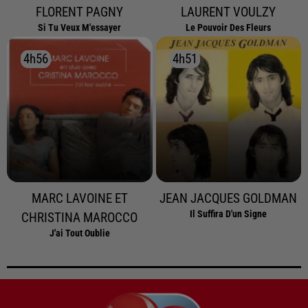
FLORENT PAGNY
LAURENT VOULZY
Si Tu Veux M'essayer
Le Pouvoir Des Fleurs
4h56
4h56
4h51
4h51
MARC LAVOINE ET
JEAN JACQUES GOLDMAN
Il Suffira D'un Signe
CHRISTINA MAROCCO
J'ai Tout Oublie