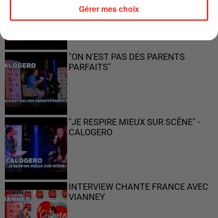
Gérer mes choix
"ON N'EST PAS DES PARENTS
PARFAITS"
"JE RESPIRE MIEUX SUR SCÈNE" -
CALOGERO
INTERVIEW CHANTE FRANCE AVEC
VIANNEY