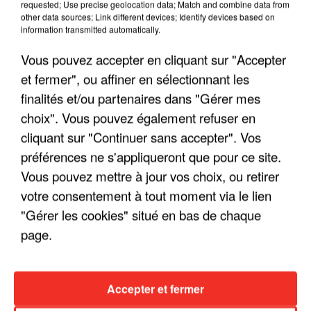
requested; Use precise geolocation data; Match and combine data from
other data sources; Link different devices; Identify devices based on
information transmitted automatically.
Vous pouvez accepter en cliquant sur "Accepter
et fermer", ou affiner en sélectionnant les
finalités et/ou partenaires dans "Gérer mes
choix". Vous pouvez également refuser en
cliquant sur "Continuer sans accepter". Vos
LES INTERVIEWS CHANTE
Voir plus
préférences ne s'appliqueront que pour ce site.
FRANCE
Vous pouvez mettre à jour vos choix, ou retirer
votre consentement à tout moment via le lien
"JE SUIS À DISPOSITION DES
"Gérer les cookies" situé en bas de chaque
ENFOIRÉS"
page.
Accepter et fermer
"ON A TOUS LE TRAC"