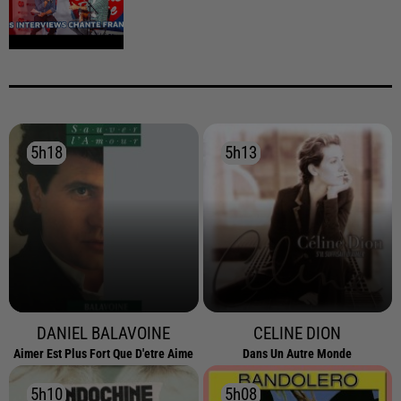
5h18
5h18
5h13
5h13
DANIEL BALAVOINE
CELINE DION
Aimer Est Plus Fort Que D'etre Aime
Dans Un Autre Monde
5h10
5h10
5h08
5h08