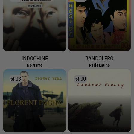
INDOCHINE
BANDOLERO
No Name
Paris Latino
5h03
5h03
5h00
5h00