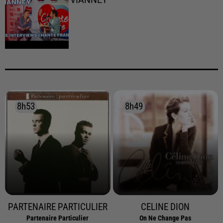
VIANNEY
8h53
8h53
8h49
8h49
PARTENAIRE PARTICULIER
CELINE DION
Partenaire Particulier
On Ne Change Pas