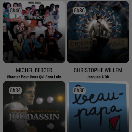
8h46
8h46
8h36
8h36
MICHEL BERGER
CHRISTOPHE WILLEM
Chanter Pour Ceux Qui Sont Loin
Jacques A Dit
8h34
8h34
8h30
8h30