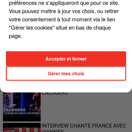
préférences ne s'appliqueront que pour ce site.
"ON A TOUS LE TRAC"
Vous pouvez mettre à jour vos choix, ou retirer
votre consentement à tout moment via le lien
"Gérer les cookies" situé en bas de chaque
page.
"ON N'EST PAS DES PARENTS
PARFAITS"
Accepter et fermer
Gérer mes choix
"JE RESPIRE MIEUX SUR SCÈNE" -
CALOGERO
INTERVIEW CHANTE FRANCE AVEC