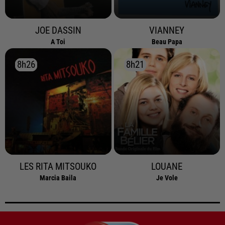
JOE DASSIN
VIANNEY
A Toi
Beau Papa
8h26
8h26
8h21
8h21
LES RITA MITSOUKO
LOUANE
Marcia Baila
Je Vole