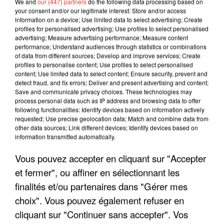
We and
our (447) partners
do the following data processing based on
your consent and/or our legitimate interest: Store and/or access
information on a device; Use limited data to select advertising; Create
profiles for personalised advertising; Use profiles to select personalised
advertising; Measure advertising performance; Measure content
performance; Understand audiences through statistics or combinations
of data from different sources; Develop and improve services; Create
profiles to personalise content; Use profiles to select personalised
content; Use limited data to select content; Ensure security, prevent and
detect fraud, and fix errors; Deliver and present advertising and content;
Save and communicate privacy choices. These technologies may
process personal data such as IP address and browsing data to offer
following functionalities: Identify devices based on information actively
requested; Use precise geolocation data; Match and combine data from
other data sources; Link different devices; Identify devices based on
LES INTERVIEWS CHANTE
Voir plus
information transmitted automatically.
FRANCE
Vous pouvez accepter en cliquant sur "Accepter
et fermer", ou affiner en sélectionnant les
"JE SUIS À DISPOSITION DES
ENFOIRÉS"
finalités et/ou partenaires dans "Gérer mes
choix". Vous pouvez également refuser en
cliquant sur "Continuer sans accepter". Vos