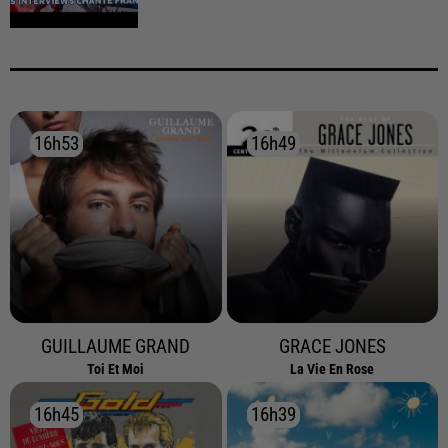
16h53
16h53
16h49
16h49
GUILLAUME GRAND
GRACE JONES
Toi Et Moi
La Vie En Rose
16h45
16h45
16h39
16h39