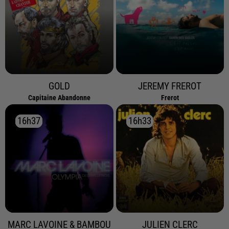
GOLD
JEREMY FREROT
Capitaine Abandonne
Frerot
16h37
16h37
16h33
16h33
MARC LAVOINE & BAMBOU
JULIEN CLERC