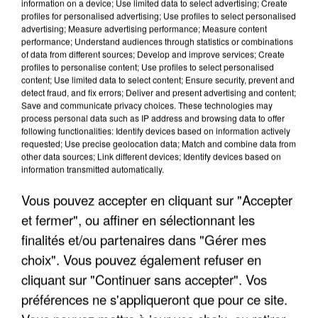
information on a device; Use limited data to select advertising; Create
profiles for personalised advertising; Use profiles to select personalised
advertising; Measure advertising performance; Measure content
performance; Understand audiences through statistics or combinations
of data from different sources; Develop and improve services; Create
profiles to personalise content; Use profiles to select personalised
content; Use limited data to select content; Ensure security, prevent and
detect fraud, and fix errors; Deliver and present advertising and content;
Save and communicate privacy choices. These technologies may
process personal data such as IP address and browsing data to offer
following functionalities: Identify devices based on information actively
LES INTERVIEWS CHANTE
Voir plus
requested; Use precise geolocation data; Match and combine data from
FRANCE
other data sources; Link different devices; Identify devices based on
information transmitted automatically.
"JE SUIS À DISPOSITION DES
Vous pouvez accepter en cliquant sur "Accepter
ENFOIRÉS"
et fermer", ou affiner en sélectionnant les
finalités et/ou partenaires dans "Gérer mes
choix". Vous pouvez également refuser en
cliquant sur "Continuer sans accepter". Vos
"ON A TOUS LE TRAC"
préférences ne s'appliqueront que pour ce site.