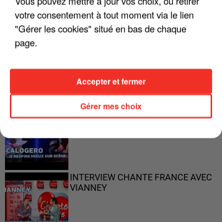
Vous pouvez mettre à jour vos choix, ou retirer
votre consentement à tout moment via le lien
"Gérer les cookies" situé en bas de chaque
page.
"ON N'EST PAS DES PARENTS
PARFAITS"
Accepter et fermer
Gérer mes choix
"JE RESPIRE MIEUX SUR SCÈNE" -
CALOGERO
INTERVIEW CHANTE FRANCE AVEC
VIANNEY