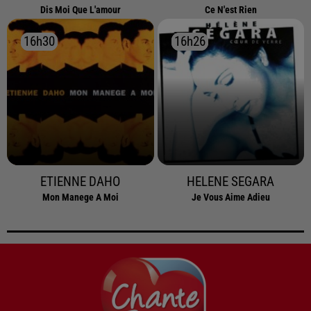
Dis Moi Que L'amour
Ce N'est Rien
16h30
16h30
16h26
16h26
ETIENNE DAHO
HELENE SEGARA
Mon Manege A Moi
Je Vous Aime Adieu