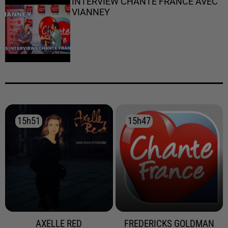
INTERVIEW CHANTE FRANCE AVEC
VIANNEY
15h51
15h51
15h47
15h47
AXELLE RED
FREDERICKS GOLDMAN