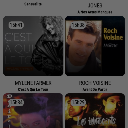
Sensualite
JONES
A Nos Actes Manques
15h41
15h41
15h38
15h38
MYLENE FARMER
ROCH VOISINE
C'est A Qui Le Tour
Avant De Partir
15h34
15h34
15h29
15h29