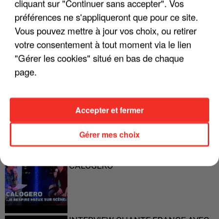
cliquant sur "Continuer sans accepter". Vos
préférences ne s'appliqueront que pour ce site.
"ON A TOUS LE TRAC"
Vous pouvez mettre à jour vos choix, ou retirer
votre consentement à tout moment via le lien
"Gérer les cookies" situé en bas de chaque
page.
"ON N'EST PAS DES PARENTS
PARFAITS"
Accepter et fermer
Gérer mes choix
"JE RESPIRE MIEUX SUR SCÈNE" -
CALOGERO