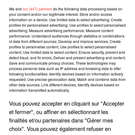
We and
our (447) partners
do the following data processing based on
your consent and/or our legitimate interest: Store and/or access
information on a device; Use limited data to select advertising; Create
profiles for personalised advertising; Use profiles to select personalised
advertising; Measure advertising performance; Measure content
performance; Understand audiences through statistics or combinations
of data from different sources; Develop and improve services; Create
profiles to personalise content; Use profiles to select personalised
content; Use limited data to select content; Ensure security, prevent and
detect fraud, and fix errors; Deliver and present advertising and content;
Save and communicate privacy choices. These technologies may
process personal data such as IP address and browsing data to offer
following functionalities: Identify devices based on information actively
requested; Use precise geolocation data; Match and combine data from
LES INTERVIEWS CHANTE
other data sources; Link different devices; Identify devices based on
Voir plus
information transmitted automatically.
FRANCE
Vous pouvez accepter en cliquant sur "Accepter
"JE SUIS À DISPOSITION DES
et fermer", ou affiner en sélectionnant les
ENFOIRÉS"
finalités et/ou partenaires dans "Gérer mes
choix". Vous pouvez également refuser en