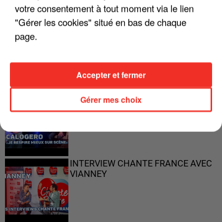
votre consentement à tout moment via le lien
"Gérer les cookies" situé en bas de chaque
"ON N'EST PAS DES PARENTS
page.
PARFAITS"
Accepter et fermer
"JE RESPIRE MIEUX SUR SCÈNE" -
Gérer mes choix
CALOGERO
INTERVIEW CHANTE FRANCE AVEC
VIANNEY