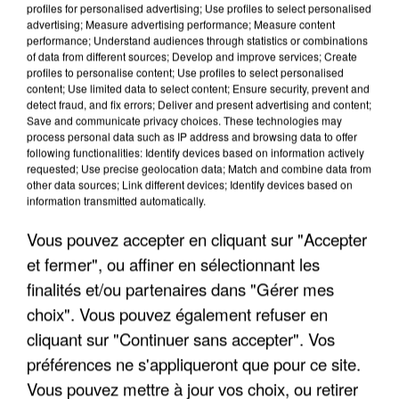
profiles for personalised advertising; Use profiles to select personalised
advertising; Measure advertising performance; Measure content
performance; Understand audiences through statistics or combinations
of data from different sources; Develop and improve services; Create
profiles to personalise content; Use profiles to select personalised
content; Use limited data to select content; Ensure security, prevent and
detect fraud, and fix errors; Deliver and present advertising and content;
Save and communicate privacy choices. These technologies may
process personal data such as IP address and browsing data to offer
LES INTERVIEWS CHANTE
Voir plus
following functionalities: Identify devices based on information actively
FRANCE
requested; Use precise geolocation data; Match and combine data from
other data sources; Link different devices; Identify devices based on
information transmitted automatically.
"JE SUIS À DISPOSITION DES
Vous pouvez accepter en cliquant sur "Accepter
ENFOIRÉS"
et fermer", ou affiner en sélectionnant les
finalités et/ou partenaires dans "Gérer mes
choix". Vous pouvez également refuser en
cliquant sur "Continuer sans accepter". Vos
"ON A TOUS LE TRAC"
préférences ne s'appliqueront que pour ce site.
Vous pouvez mettre à jour vos choix, ou retirer