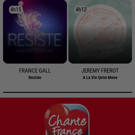
4h15
4h15
4h12
4h12
FRANCE GALL
JEREMY FREROT
Resiste
A La Vie Qu'on Mene