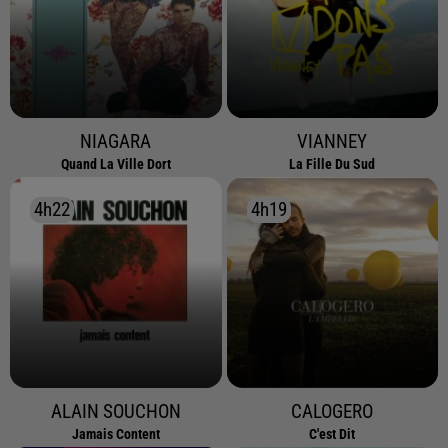
NIAGARA
VIANNEY
Quand La Ville Dort
La Fille Du Sud
4h22
4h22
4h19
4h19
ALAIN SOUCHON
CALOGERO
Jamais Content
C'est Dit