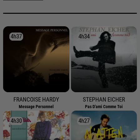
4h37
4h37
4h34
4h34
FRANCOISE HARDY
STEPHAN EICHER
Message Personnel
Pas D'ami Comme Toi
4h30
4h30
4h27
4h27