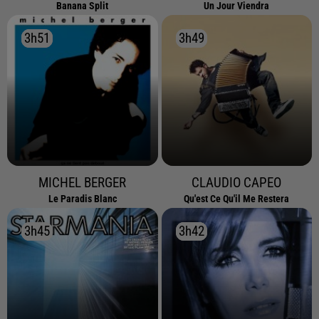
Banana Split
Un Jour Viendra
3h51
3h51
3h49
3h49
MICHEL BERGER
CLAUDIO CAPEO
Le Paradis Blanc
Qu'est Ce Qu'il Me Restera
3h45
3h45
3h42
3h42