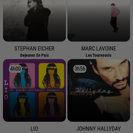
STEPHAN EICHER
MARC LAVOINE
Dejeuner En Paix
Les Tournesols
4h00
4h00
3h56
3h56
LIO
JOHNNY HALLYDAY