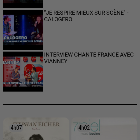
"JE RESPIRE MIEUX SUR SCÈNE" -
CALOGERO
INTERVIEW CHANTE FRANCE AVEC
VIANNEY
4h07
4h07
4h02
4h02