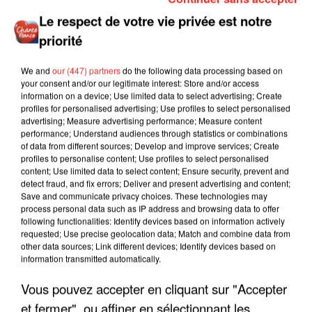
Le respect de votre vie privée est notre
priorité
We and
our (447) partners
do the following data processing based on
your consent and/or our legitimate interest: Store and/or access
information on a device; Use limited data to select advertising; Create
profiles for personalised advertising; Use profiles to select personalised
advertising; Measure advertising performance; Measure content
performance; Understand audiences through statistics or combinations
of data from different sources; Develop and improve services; Create
profiles to personalise content; Use profiles to select personalised
content; Use limited data to select content; Ensure security, prevent and
detect fraud, and fix errors; Deliver and present advertising and content;
Save and communicate privacy choices. These technologies may
process personal data such as IP address and browsing data to offer
following functionalities: Identify devices based on information actively
requested; Use precise geolocation data; Match and combine data from
other data sources; Link different devices; Identify devices based on
information transmitted automatically.
Vous pouvez accepter en cliquant sur "Accepter
et fermer", ou affiner en sélectionnant les