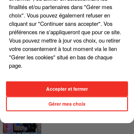
LES INTERVIEWS CHANTE
Voir plus
finalités et/ou partenaires dans "Gérer mes
FRANCE
choix". Vous pouvez également refuser en
cliquant sur "Continuer sans accepter". Vos
"JE SUIS À DISPOSITION DES
préférences ne s'appliqueront que pour ce site.
ENFOIRÉS"
Vous pouvez mettre à jour vos choix, ou retirer
votre consentement à tout moment via le lien
"Gérer les cookies" situé en bas de chaque
page.
"ON A TOUS LE TRAC"
Accepter et fermer
Gérer mes choix
"ON N'EST PAS DES PARENTS
PARFAITS"