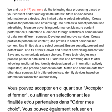
We and
our (447) partners
do the following data processing based on
your consent and/or our legitimate interest: Store and/or access
information on a device; Use limited data to select advertising; Create
profiles for personalised advertising; Use profiles to select personalised
advertising; Measure advertising performance; Measure content
performance; Understand audiences through statistics or combinations
of data from different sources; Develop and improve services; Create
profiles to personalise content; Use profiles to select personalised
content; Use limited data to select content; Ensure security, prevent and
detect fraud, and fix errors; Deliver and present advertising and content;
Save and communicate privacy choices. These technologies may
process personal data such as IP address and browsing data to offer
following functionalities: Identify devices based on information actively
requested; Use precise geolocation data; Match and combine data from
other data sources; Link different devices; Identify devices based on
information transmitted automatically.
LES INTERVIEWS CHANTE
Voir plus
Vous pouvez accepter en cliquant sur "Accepter
FRANCE
et fermer", ou affiner en sélectionnant les
finalités et/ou partenaires dans "Gérer mes
"JE SUIS À DISPOSITION DES
ENFOIRÉS"
choix". Vous pouvez également refuser en