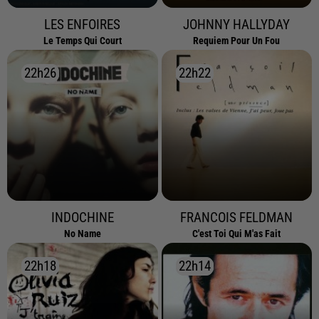
LES ENFOIRES
JOHNNY HALLYDAY
Le Temps Qui Court
Requiem Pour Un Fou
22h26
22h26
22h22
22h22
INDOCHINE
FRANCOIS FELDMAN
No Name
C'est Toi Qui M'as Fait
22h18
22h18
22h14
22h14