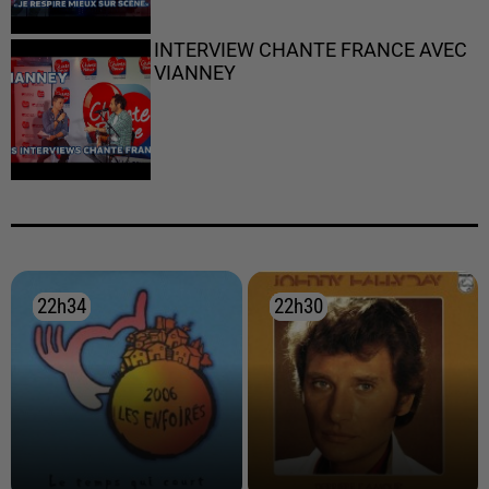
INTERVIEW CHANTE FRANCE AVEC
VIANNEY
22h34
22h34
22h30
22h30