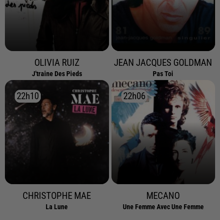
OLIVIA RUIZ
JEAN JACQUES GOLDMAN
J'traine Des Pieds
Pas Toi
22h10
22h10
22h06
22h06
CHRISTOPHE MAE
MECANO
La Lune
Une Femme Avec Une Femme