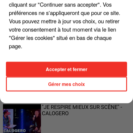
cliquant sur "Continuer sans accepter". Vos
préférences ne s'appliqueront que pour ce site.
Vous pouvez mettre à jour vos choix, ou retirer
"ON A TOUS LE TRAC"
votre consentement à tout moment via le lien
"Gérer les cookies" situé en bas de chaque
page.
"ON N'EST PAS DES PARENTS
Accepter et fermer
PARFAITS"
Gérer mes choix
"JE RESPIRE MIEUX SUR SCÈNE" -
CALOGERO