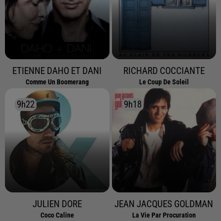
ETIENNE DAHO ET DANI
RICHARD COCCIANTE
Comme Un Boomerang
Le Coup De Soleil
9h22
9h22
9h18
9h18
JULIEN DORE
JEAN JACQUES GOLDMAN
Coco Caline
La Vie Par Procuration