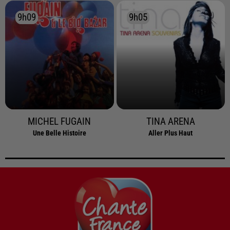
9h09
9h09
9h05
9h05
MICHEL FUGAIN
TINA ARENA
Une Belle Histoire
Aller Plus Haut