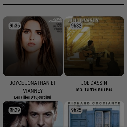
9h36
9h36
9h32
9h32
JOYCE JONATHAN ET
JOE DASSIN
Et Si Tu N'existais Pas
VIANNEY
Les Filles D'aujourd'hui
9h29
9h29
9h25
9h25