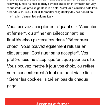
following functionalities: Identify devices based on information actively
requested; Use precise geolocation data; Match and combine data from
other data sources; Link different devices; Identify devices based on
information transmitted automatically.
Vous pouvez accepter en cliquant sur "Accepter
et fermer", ou affiner en sélectionnant les
finalités et/ou partenaires dans "Gérer mes
choix". Vous pouvez également refuser en
cliquant sur "Continuer sans accepter". Vos
préférences ne s'appliqueront que pour ce site.
LES INTERVIEWS CHANTE
Voir plus
Vous pouvez mettre à jour vos choix, ou retirer
FRANCE
votre consentement à tout moment via le lien
"Gérer les cookies" situé en bas de chaque
"JE SUIS À DISPOSITION DES
page.
ENFOIRÉS"
Accepter et fermer