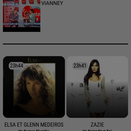
VIANNEY
23h44
23h44
23h41
23h41
ELSA ET GLENN MEDEIROS
ZAZIE