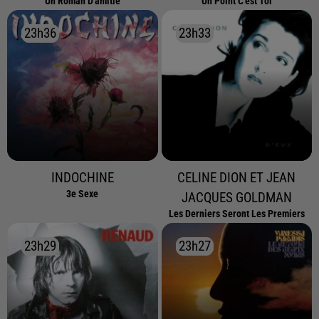
Un Roman D'amitie
Un Point C'est Toi
23h36
23h36
23h33
23h33
INDOCHINE
CELINE DION ET JEAN
3e Sexe
JACQUES GOLDMAN
Les Derniers Seront Les Premiers
23h29
23h29
23h27
23h27