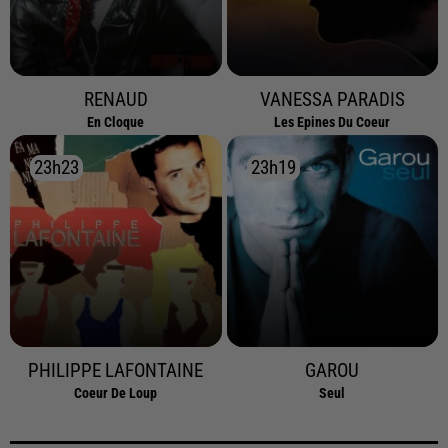
RENAUD
VANESSA PARADIS
En Cloque
Les Epines Du Coeur
23h23
23h23
23h19
23h19
PHILIPPE LAFONTAINE
GAROU
Coeur De Loup
Seul