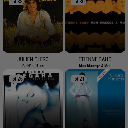
16h33
16h33
16h30
16h30
JULIEN CLERC
ETIENNE DAHO
Ce N'est Rien
Mon Manege A Moi
16h26
16h26
16h21
16h21