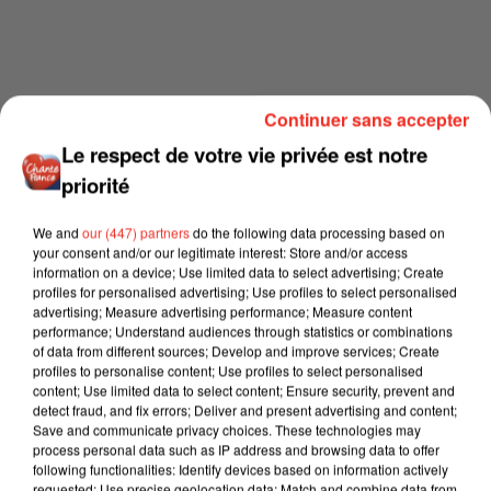
Continuer sans accepter
Le respect de votre vie privée est notre
priorité
We and
our (447) partners
do the following data processing based on
your consent and/or our legitimate interest: Store and/or access
information on a device; Use limited data to select advertising; Create
profiles for personalised advertising; Use profiles to select personalised
advertising; Measure advertising performance; Measure content
performance; Understand audiences through statistics or combinations
of data from different sources; Develop and improve services; Create
profiles to personalise content; Use profiles to select personalised
content; Use limited data to select content; Ensure security, prevent and
detect fraud, and fix errors; Deliver and present advertising and content;
Save and communicate privacy choices. These technologies may
process personal data such as IP address and browsing data to offer
following functionalities: Identify devices based on information actively
requested; Use precise geolocation data; Match and combine data from