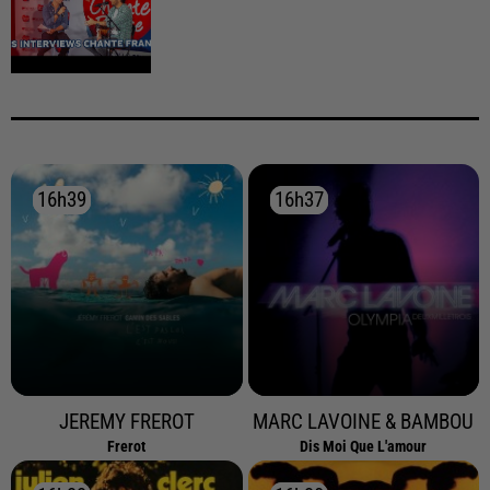
16h39
16h39
16h37
16h37
JEREMY FREROT
MARC LAVOINE & BAMBOU
Frerot
Dis Moi Que L'amour