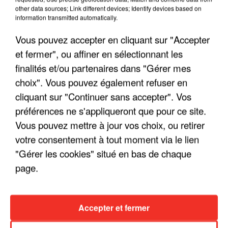
other data sources; Link different devices; Identify devices based on
information transmitted automatically.
Vous pouvez accepter en cliquant sur "Accepter
et fermer", ou affiner en sélectionnant les
finalités et/ou partenaires dans "Gérer mes
choix". Vous pouvez également refuser en
cliquant sur "Continuer sans accepter". Vos
préférences ne s'appliqueront que pour ce site.
LES INTERVIEWS CHANTE
Voir plus
Vous pouvez mettre à jour vos choix, ou retirer
FRANCE
votre consentement à tout moment via le lien
"Gérer les cookies" situé en bas de chaque
"JE SUIS À DISPOSITION DES
page.
ENFOIRÉS"
Accepter et fermer
"ON A TOUS LE TRAC"