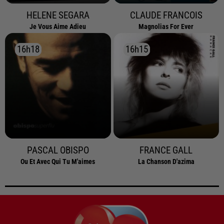
HELENE SEGARA
CLAUDE FRANCOIS
Je Vous Aime Adieu
Magnolias For Ever
16h18
16h18
16h15
16h15
PASCAL OBISPO
FRANCE GALL
Ou Et Avec Qui Tu M'aimes
La Chanson D'azima