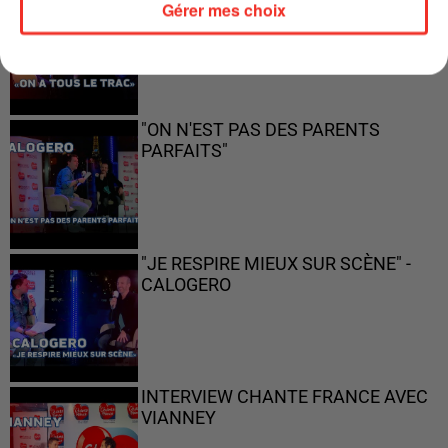
Gérer mes choix
"ON N'EST PAS DES PARENTS
PARFAITS"
"JE RESPIRE MIEUX SUR SCÈNE" -
CALOGERO
INTERVIEW CHANTE FRANCE AVEC
VIANNEY