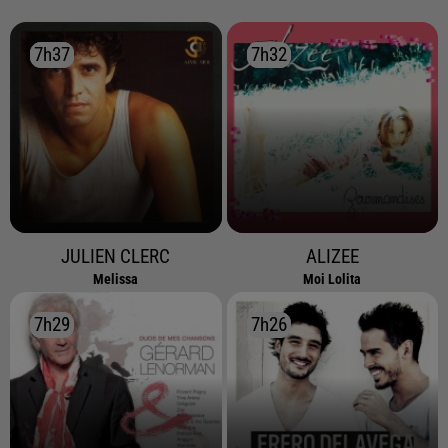
7h37
7h37
7h32
7h32
JULIEN CLERC
ALIZEE
Melissa
Moi Lolita
7h29
7h29
7h26
7h26