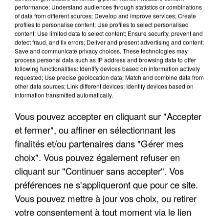
performance; Understand audiences through statistics or combinations
of data from different sources; Develop and improve services; Create
profiles to personalise content; Use profiles to select personalised
content; Use limited data to select content; Ensure security, prevent and
detect fraud, and fix errors; Deliver and present advertising and content;
LES INTERVIEWS CHANTE
Voir plus
Save and communicate privacy choices. These technologies may
process personal data such as IP address and browsing data to offer
FRANCE
following functionalities: Identify devices based on information actively
requested; Use precise geolocation data; Match and combine data from
other data sources; Link different devices; Identify devices based on
"JE SUIS À DISPOSITION DES
information transmitted automatically.
ENFOIRÉS"
Vous pouvez accepter en cliquant sur "Accepter
et fermer", ou affiner en sélectionnant les
finalités et/ou partenaires dans "Gérer mes
"ON A TOUS LE TRAC"
choix". Vous pouvez également refuser en
cliquant sur "Continuer sans accepter". Vos
préférences ne s'appliqueront que pour ce site.
Vous pouvez mettre à jour vos choix, ou retirer
votre consentement à tout moment via le lien