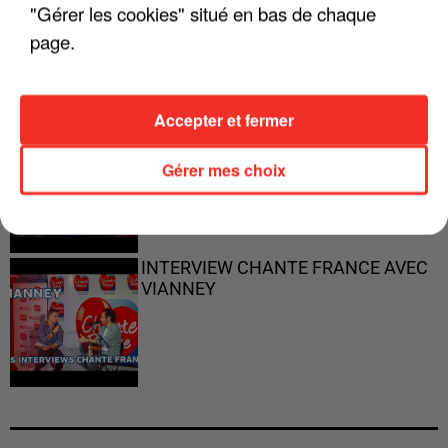
"ON N'EST PAS DES PARENTS
"Gérer les cookies" situé en bas de chaque
PARFAITS"
page.
Accepter et fermer
"JE RESPIRE MIEUX SUR SCÈNE" -
CALOGERO
Gérer mes choix
INTERVIEW CHANTE FRANCE AVEC
VIANNEY