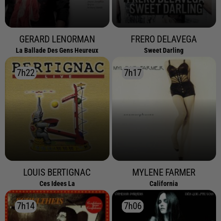
GERARD LENORMAN
FRERO DELAVEGA
La Ballade Des Gens Heureux
Sweet Darling
7h22
7h22
7h17
7h17
LOUIS BERTIGNAC
MYLENE FARMER
Ces Idees La
California
7h14
7h14
7h06
7h06