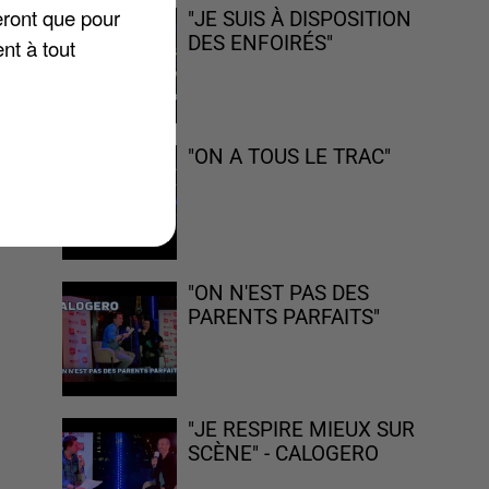
eront que pour
"JE SUIS À DISPOSITION
DES ENFOIRÉS"
nt à tout
"ON A TOUS LE TRAC"
îne
 et
"ON N'EST PAS DES
PARENTS PARFAITS"
"JE RESPIRE MIEUX SUR
SCÈNE" - CALOGERO