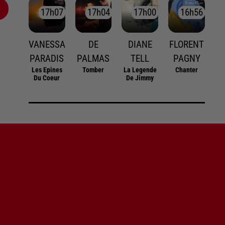
17h07
17h07
17h04
17h04
17h00
17h00
16h56
16h56
VANESSA
DE
DIANE
FLORENT
PARADIS
PALMAS
TELL
PAGNY
Les Epines
Tomber
La Legende
Chanter
Du Coeur
De Jimmy