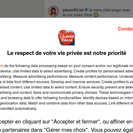
Contin
Le respect de votre vie privée est notre priorité
ers
do the following data processing based on your consent and/or our legitimate int
device; Use limited data to select advertising; Create profiles for personalised adver
vertising; Measure advertising performance; Measure content performance; Unders
ns of data from different sources; Develop and improve services; Create profiles to 
alised content; Use limited data to select content; Ensure security, prevent and detect
ertising and content; Save and communicate privacy choices. These technologies
and browsing data to offer following functionalities: Identify devices based on infor
eolocation data; Match and combine data from other data sources; Link different de
nsmitted automatically.
pter en cliquant sur "Accepter et fermer", ou affiner en
/ou partenaires dans "Gérer mes choix". Vous pouvez éga