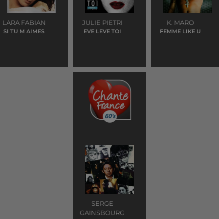
LARA FABIAN
JULIE PIETRI
K. MARO
SI TU M AIMES
EVE LEVE TOI
FEMME LIKE U
SERGE
GAINSBOURG