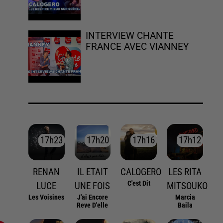
INTERVIEW CHANTE
FRANCE AVEC VIANNEY
17h23
17h23
17h20
17h20
17h16
17h16
17h12
17h12
RENAN
IL ETAIT
CALOGERO
LES RITA
C'est Dit
LUCE
UNE FOIS
MITSOUKO
Les Voisines
J'ai Encore
Marcia
Reve D'elle
Baila