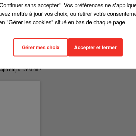
"Continuer sans accepter". Vos préférences ne s'appliqu
uvez mettre à jour vos choix, ou retirer votre consenteme
en "Gérer les cookies" situé en bas de chaque page.
rnet et notamment les chanteurs. Julien Doré a choisi de dévoiler un
 L'artiste explique : je viens d'échanger avec le vrai Julien Doré. Il a
Gérer mes choix
Accepter et fermer
me demander mon numéro de carte bancaire ». Outre l'anecdote, il encha
 chanson française sur la toile : « Les amis, je vous le redis ici :
t sur Insta & Facebook (généralement en réponse à vos commentaires)
pp etc) ». C'est dit !