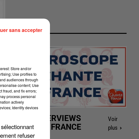
uer sans accepter
erest: Store and/or
tising; Use profiles to
tand audiences through
personalise content; Use
 fraud, and fix errors;
 may process personal
mation actively
vices; Identify devices
LES INTERVIEWS
Voir
CHANTE FRANCE
 sélectionnant
plus
lement refuser