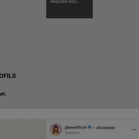
REQUIEM POUR
UN CON
OFILS
net.