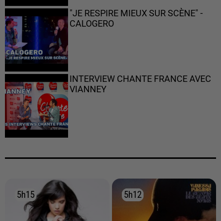
"JE RESPIRE MIEUX SUR SCÈNE" -
CALOGERO
INTERVIEW CHANTE FRANCE AVEC
VIANNEY
5h15
5h15
5h12
5h12