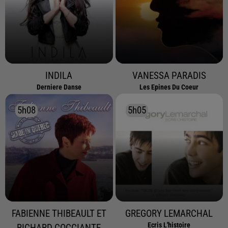
INDILA
VANESSA PARADIS
Derniere Danse
Les Epines Du Coeur
5h08
5h08
5h05
5h05
FABIENNE THIBEAULT ET
GREGORY LEMARCHAL
Ecris L'histoire
RICHARD COCCIANTE