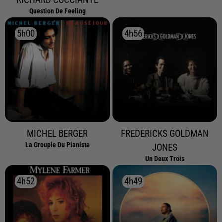
Question De Feeling
5h00
5h00
4h56
4h56
MICHEL BERGER
FREDERICKS GOLDMAN
La Groupie Du Pianiste
JONES
Un Deux Trois
4h52
4h52
4h49
4h49