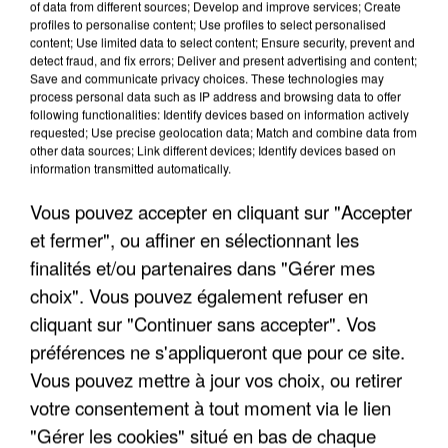
of data from different sources; Develop and improve services; Create
profiles to personalise content; Use profiles to select personalised
content; Use limited data to select content; Ensure security, prevent and
detect fraud, and fix errors; Deliver and present advertising and content;
Save and communicate privacy choices. These technologies may
process personal data such as IP address and browsing data to offer
following functionalities: Identify devices based on information actively
requested; Use precise geolocation data; Match and combine data from
other data sources; Link different devices; Identify devices based on
information transmitted automatically.
Vous pouvez accepter en cliquant sur "Accepter
et fermer", ou affiner en sélectionnant les
finalités et/ou partenaires dans "Gérer mes
choix". Vous pouvez également refuser en
cliquant sur "Continuer sans accepter". Vos
préférences ne s'appliqueront que pour ce site.
Vous pouvez mettre à jour vos choix, ou retirer
votre consentement à tout moment via le lien
"Gérer les cookies" situé en bas de chaque
LES INTERVIEWS CHANTE
Voir plus