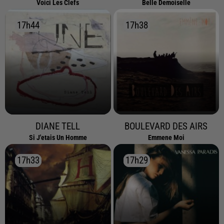
Voici Les Clefs
Belle Demoiselle
17h44
17h44
17h38
17h38
DIANE TELL
BOULEVARD DES AIRS
Si J'etais Un Homme
Emmene Moi
17h33
17h33
17h29
17h29