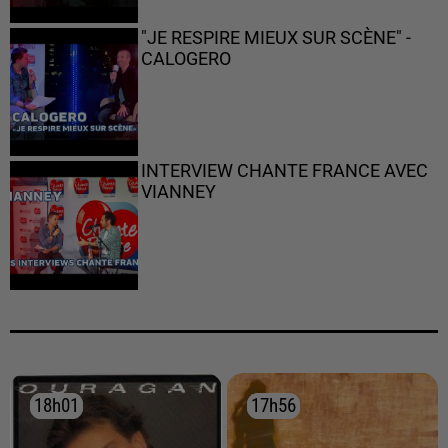
"JE RESPIRE MIEUX SUR SCÈNE" -
CALOGERO
INTERVIEW CHANTE FRANCE AVEC
VIANNEY
18h01
18h01
17h56
17h56