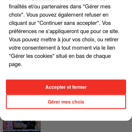
LES INTERVIEWS CHANTE
Voir plus
finalités et/ou partenaires dans "Gérer mes
FRANCE
choix". Vous pouvez également refuser en
cliquant sur "Continuer sans accepter". Vos
"JE SUIS À DISPOSITION DES
préférences ne s'appliqueront que pour ce site.
ENFOIRÉS"
Vous pouvez mettre à jour vos choix, ou retirer
votre consentement à tout moment via le lien
"Gérer les cookies" situé en bas de chaque
page.
"ON A TOUS LE TRAC"
Accepter et fermer
Gérer mes choix
"ON N'EST PAS DES PARENTS
PARFAITS"