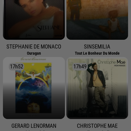
STEPHANIE DE MONACO
SINSEMILIA
Ouragan
Tout Le Bonheur Du Monde
17h52
17h52
17h49
17h49
GERARD LENORMAN
CHRISTOPHE MAE