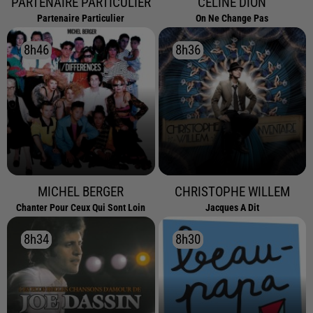
PARTENAIRE PARTICULIER
CELINE DION
Partenaire Particulier
On Ne Change Pas
8h46
8h46
8h36
8h36
MICHEL BERGER
CHRISTOPHE WILLEM
Chanter Pour Ceux Qui Sont Loin
Jacques A Dit
8h34
8h34
8h30
8h30