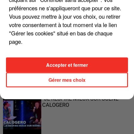
préférences ne s'appliqueront que pour ce site.
Vous pouvez mettre à jour vos choix, ou retirer
"ON A TOUS LE TRAC"
votre consentement à tout moment via le lien
"Gérer les cookies" situé en bas de chaque
page.
"ON N'EST PAS DES PARENTS
Accepter et fermer
PARFAITS"
Gérer mes choix
"JE RESPIRE MIEUX SUR SCÈNE" -
CALOGERO