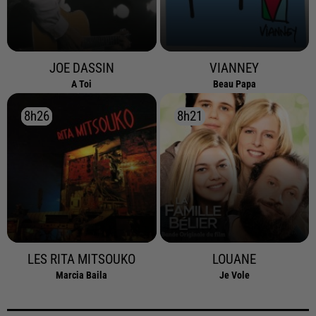
JOE DASSIN
VIANNEY
A Toi
Beau Papa
8h26
8h26
8h21
8h21
LES RITA MITSOUKO
LOUANE
Marcia Baila
Je Vole