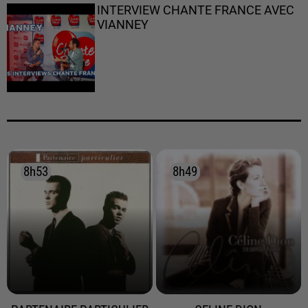
INTERVIEW CHANTE FRANCE AVEC
VIANNEY
8h53
8h53
8h49
8h49