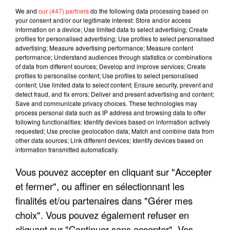
We and
our (447) partners
do the following data processing based on
your consent and/or our legitimate interest: Store and/or access
information on a device; Use limited data to select advertising; Create
profiles for personalised advertising; Use profiles to select personalised
advertising; Measure advertising performance; Measure content
performance; Understand audiences through statistics or combinations
of data from different sources; Develop and improve services; Create
profiles to personalise content; Use profiles to select personalised
content; Use limited data to select content; Ensure security, prevent and
detect fraud, and fix errors; Deliver and present advertising and content;
Save and communicate privacy choices. These technologies may
process personal data such as IP address and browsing data to offer
following functionalities: Identify devices based on information actively
requested; Use precise geolocation data; Match and combine data from
other data sources; Link different devices; Identify devices based on
information transmitted automatically.
LES INTERVIEWS CHANTE
Voir plus
FRANCE
Vous pouvez accepter en cliquant sur "Accepter
et fermer", ou affiner en sélectionnant les
"JE SUIS À DISPOSITION DES
finalités et/ou partenaires dans "Gérer mes
ENFOIRÉS"
choix". Vous pouvez également refuser en
cliquant sur "Continuer sans accepter". Vos