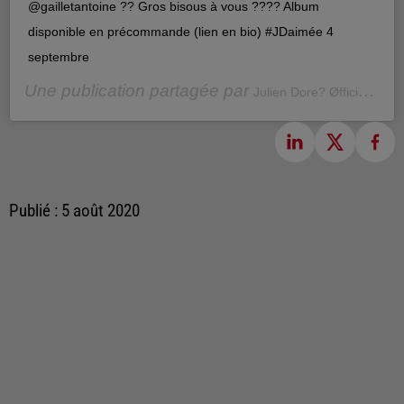
@gailletantoine ?? Gros bisous à vous ???? Album
disponible en précommande (lien en bio) #JDaimée 4
septembre
Une publication partagée par
(@jd
Julien Dore? Øfficiel
Publié : 5 août 2020