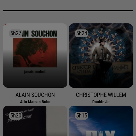
5h27
5h27
5h24
5h24
ALAIN SOUCHON
CHRISTOPHE WILLEM
Allo Maman Bobo
Double Je
5h20
5h20
5h15
5h15