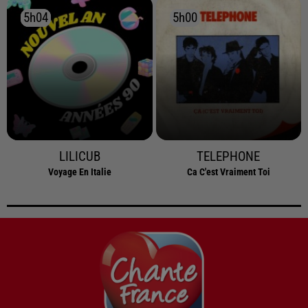
5h04
5h04
5h00
5h00
LILICUB
TELEPHONE
Voyage En Italie
Ca C'est Vraiment Toi