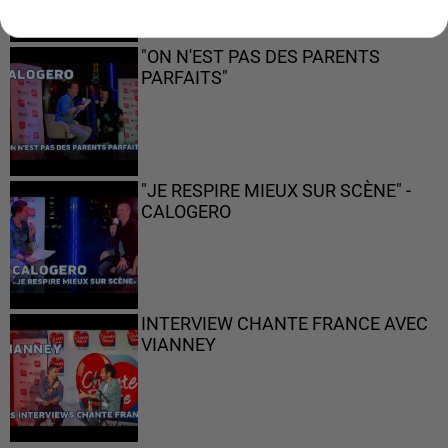
"ON N'EST PAS DES PARENTS
PARFAITS"
"JE RESPIRE MIEUX SUR SCÈNE" -
CALOGERO
INTERVIEW CHANTE FRANCE AVEC
VIANNEY