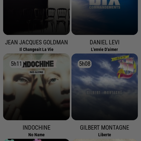
JEAN JACQUES GOLDMAN
DANIEL LEVI
Il Changeait La Vie
L'envie D'aimer
5h11
5h11
5h08
5h08
INDOCHINE
GILBERT MONTAGNE
No Name
Liberte