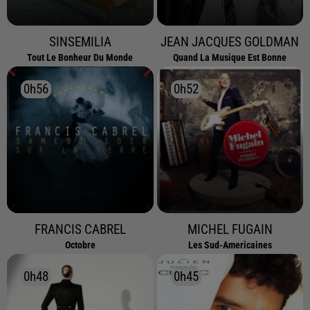
SINSEMILIA
JEAN JACQUES GOLDMAN
Tout Le Bonheur Du Monde
Quand La Musique Est Bonne
0h56
0h56
0h52
0h52
FRANCIS CABREL
MICHEL FUGAIN
Octobre
Les Sud-Americaines
0h48
0h48
0h45
0h45