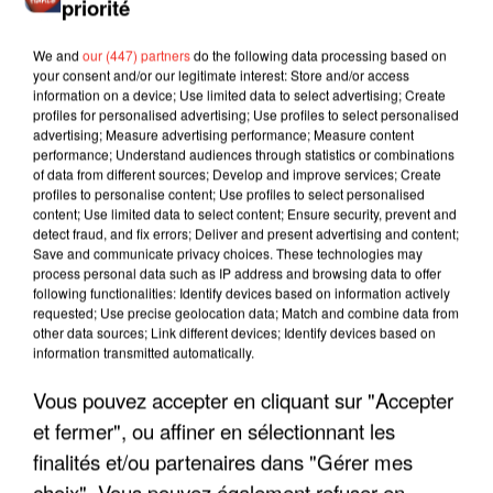
priorité
We and
our (447) partners
do the following data processing based on
your consent and/or our legitimate interest: Store and/or access
information on a device; Use limited data to select advertising; Create
profiles for personalised advertising; Use profiles to select personalised
advertising; Measure advertising performance; Measure content
performance; Understand audiences through statistics or combinations
of data from different sources; Develop and improve services; Create
profiles to personalise content; Use profiles to select personalised
content; Use limited data to select content; Ensure security, prevent and
detect fraud, and fix errors; Deliver and present advertising and content;
Save and communicate privacy choices. These technologies may
process personal data such as IP address and browsing data to offer
following functionalities: Identify devices based on information actively
requested; Use precise geolocation data; Match and combine data from
other data sources; Link different devices; Identify devices based on
information transmitted automatically.
LES INTERVIEWS CHANTE
Voir plus
Vous pouvez accepter en cliquant sur "Accepter
FRANCE
et fermer", ou affiner en sélectionnant les
finalités et/ou partenaires dans "Gérer mes
"JE SUIS À DISPOSITION DES
choix". Vous pouvez également refuser en