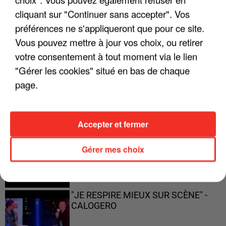
ENFOIRÉS"
cliquant sur "Continuer sans accepter". Vos
préférences ne s'appliqueront que pour ce site.
Vous pouvez mettre à jour vos choix, ou retirer
votre consentement à tout moment via le lien
"ON A TOUS LE TRAC"
"Gérer les cookies" situé en bas de chaque
page.
Accepter et fermer
"ON N'EST PAS DES PARENTS
PARFAITS"
Gérer mes choix
"JE RESPIRE MIEUX SUR SCÈNE" -
CALOGERO