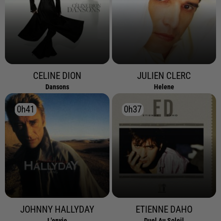
CELINE DION
JULIEN CLERC
Dansons
Helene
0h41
0h41
0h37
0h37
JOHNNY HALLYDAY
ETIENNE DAHO
L'envie
Duel Au Soleil