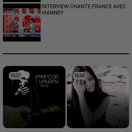
INTERVIEW CHANTE FRANCE AVEC
VIANNEY
1h37
1h37
1h34
1h34