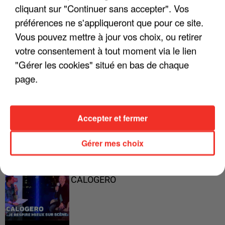
cliquant sur "Continuer sans accepter". Vos
préférences ne s'appliqueront que pour ce site.
Vous pouvez mettre à jour vos choix, ou retirer
"ON A TOUS LE TRAC"
votre consentement à tout moment via le lien
"Gérer les cookies" situé en bas de chaque
page.
"ON N'EST PAS DES PARENTS
PARFAITS"
Accepter et fermer
Gérer mes choix
"JE RESPIRE MIEUX SUR SCÈNE" -
CALOGERO