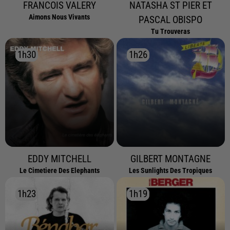
FRANCOIS VALERY
NATASHA ST PIER ET
Aimons Nous Vivants
PASCAL OBISPO
Tu Trouveras
1h30
1h30
1h26
1h26
EDDY MITCHELL
GILBERT MONTAGNE
Le Cimetiere Des Elephants
Les Sunlights Des Tropiques
1h23
1h23
1h19
1h19