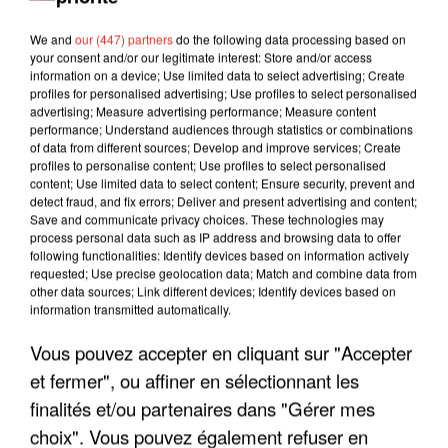
We and
our (447) partners
do the following data processing based on
your consent and/or our legitimate interest: Store and/or access
information on a device; Use limited data to select advertising; Create
profiles for personalised advertising; Use profiles to select personalised
advertising; Measure advertising performance; Measure content
performance; Understand audiences through statistics or combinations
of data from different sources; Develop and improve services; Create
profiles to personalise content; Use profiles to select personalised
content; Use limited data to select content; Ensure security, prevent and
detect fraud, and fix errors; Deliver and present advertising and content;
Save and communicate privacy choices. These technologies may
process personal data such as IP address and browsing data to offer
following functionalities: Identify devices based on information actively
requested; Use precise geolocation data; Match and combine data from
other data sources; Link different devices; Identify devices based on
LES INTERVIEWS CHANTE
Voir plus
information transmitted automatically.
FRANCE
Vous pouvez accepter en cliquant sur "Accepter
et fermer", ou affiner en sélectionnant les
"JE SUIS À DISPOSITION DES
finalités et/ou partenaires dans "Gérer mes
ENFOIRÉS"
choix". Vous pouvez également refuser en