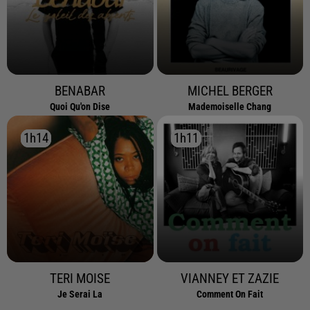
BENABAR
MICHEL BERGER
Quoi Qu'on Dise
Mademoiselle Chang
1h14
1h14
1h11
1h11
TERI MOISE
VIANNEY ET ZAZIE
Je Serai La
Comment On Fait