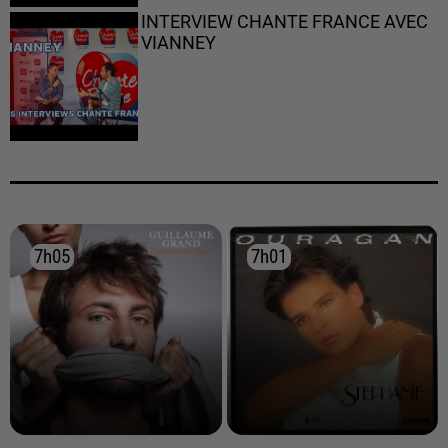
INTERVIEW CHANTE FRANCE AVEC
VIANNEY
7h05
7h05
7h01
7h01