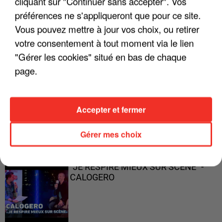
cliquant sur "Continuer sans accepter". Vos
préférences ne s'appliqueront que pour ce site.
Vous pouvez mettre à jour vos choix, ou retirer
"ON A TOUS LE TRAC"
votre consentement à tout moment via le lien
"Gérer les cookies" situé en bas de chaque
page.
"ON N'EST PAS DES PARENTS
Accepter et fermer
PARFAITS"
Gérer mes choix
"JE RESPIRE MIEUX SUR SCÈNE" -
CALOGERO