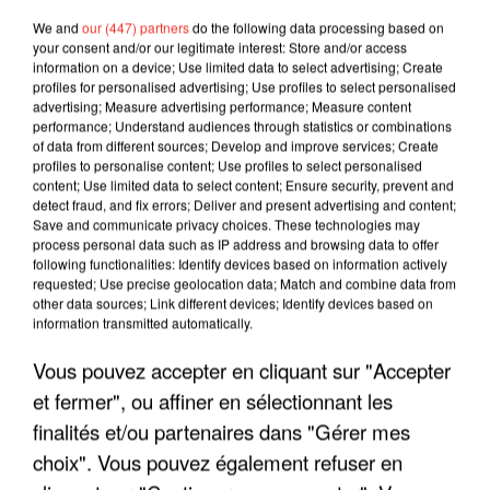
We and
our (447) partners
do the following data processing based on
your consent and/or our legitimate interest: Store and/or access
information on a device; Use limited data to select advertising; Create
profiles for personalised advertising; Use profiles to select personalised
advertising; Measure advertising performance; Measure content
performance; Understand audiences through statistics or combinations
of data from different sources; Develop and improve services; Create
profiles to personalise content; Use profiles to select personalised
content; Use limited data to select content; Ensure security, prevent and
detect fraud, and fix errors; Deliver and present advertising and content;
Save and communicate privacy choices. These technologies may
process personal data such as IP address and browsing data to offer
following functionalities: Identify devices based on information actively
requested; Use precise geolocation data; Match and combine data from
other data sources; Link different devices; Identify devices based on
information transmitted automatically.
LES INTERVIEWS CHANTE
Voir plus
FRANCE
Vous pouvez accepter en cliquant sur "Accepter
et fermer", ou affiner en sélectionnant les
"JE SUIS À DISPOSITION DES
finalités et/ou partenaires dans "Gérer mes
ENFOIRÉS"
choix". Vous pouvez également refuser en