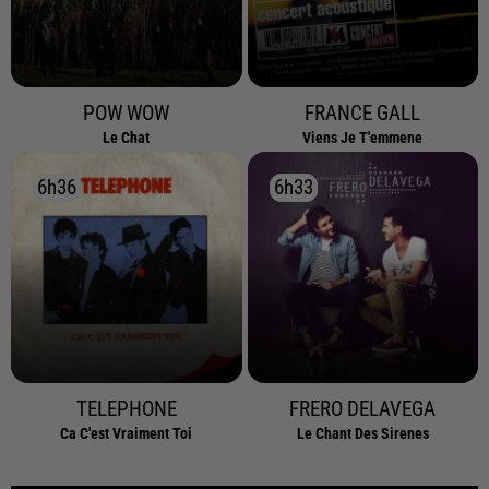
POW WOW
FRANCE GALL
Le Chat
Viens Je T'emmene
6h36
6h36
6h33
6h33
TELEPHONE
FRERO DELAVEGA
Ca C'est Vraiment Toi
Le Chant Des Sirenes