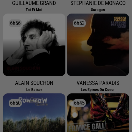
GUILLAUME GRAND
STEPHANIE DE MONACO
Toi Et Moi
Ouragan
6h56
6h56
6h53
6h53
ALAIN SOUCHON
VANESSA PARADIS
Le Baiser
Les Epines Du Coeur
6h50
6h50
6h45
6h45