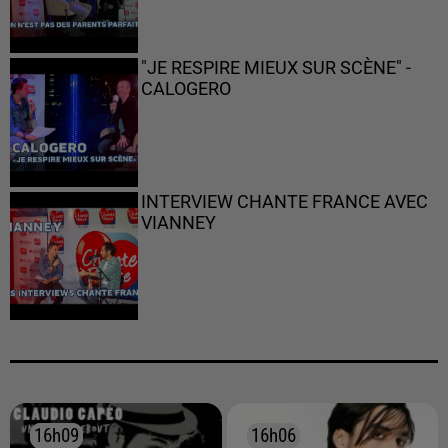
"JE RESPIRE MIEUX SUR SCÈNE" -
CALOGERO
INTERVIEW CHANTE FRANCE AVEC
VIANNEY
16h09
16h09
16h06
16h06