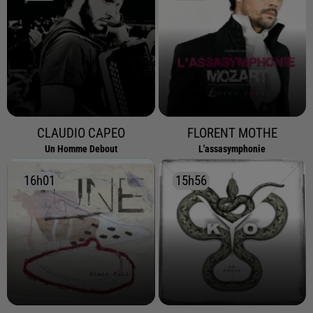
CLAUDIO CAPEO
FLORENT MOTHE
Un Homme Debout
L'assasymphonie
16h01
16h01
15h56
15h56