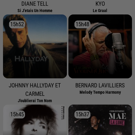
DIANE TELL
KYO
Si J'etais Un Homme
Le Graal
15h52
15h52
15h48
15h48
JOHNNY HALLYDAY ET
BERNARD LAVILLIERS
Melody Tempo Harmony
CARMEL
J'oublierai Ton Nom
15h45
15h45
15h37
15h37