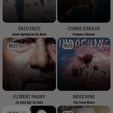
ENZO ENZO
COOKIE DINGLER
Juste Quelqu'un De Bien
Femme Liberee
5h27
5h27
5h23
5h23
FLORENT PAGNY
INDOCHINE
Je Sais Qui Je Suis
Tes Yeux Noirs