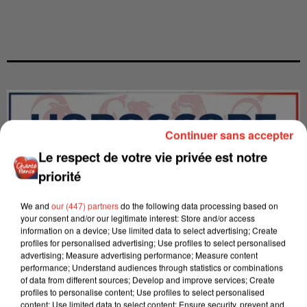
Continuer sans accepter
Le respect de votre vie privée est notre
priorité
We and
our (447) partners
do the following data processing based on
your consent and/or our legitimate interest: Store and/or access
information on a device; Use limited data to select advertising; Create
profiles for personalised advertising; Use profiles to select personalised
advertising; Measure advertising performance; Measure content
performance; Understand audiences through statistics or combinations
LES INTERVIEWS CHANTE
Voir plus
of data from different sources; Develop and improve services; Create
profiles to personalise content; Use profiles to select personalised
FRANCE
content; Use limited data to select content; Ensure security, prevent and