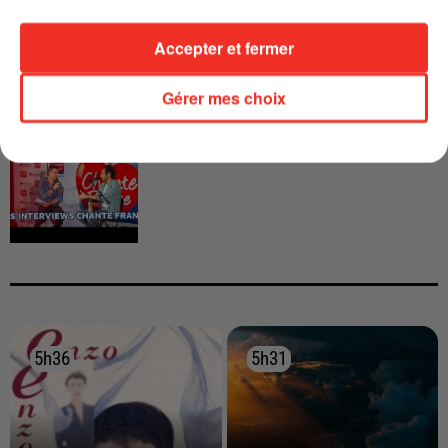
CALOGERO
Accepter et fermer
Gérer mes choix
INTERVIEW CHANTE FRANCE AVEC
VIANNEY
5h36
5h36
5h31
5h31