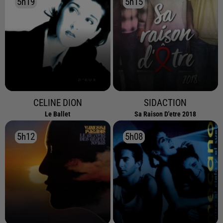
5h19
5h19
5h15
5h15
CELINE DION
SIDACTION
Le Ballet
Sa Raison D'etre 2018
5h12
5h12
5h08
5h08