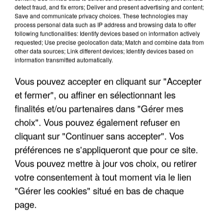
detect fraud, and fix errors; Deliver and present advertising and content;
Save and communicate privacy choices. These technologies may
"JE SUIS À DISPOSITION DES
process personal data such as IP address and browsing data to offer
ENFOIRÉS"
following functionalities: Identify devices based on information actively
requested; Use precise geolocation data; Match and combine data from
other data sources; Link different devices; Identify devices based on
information transmitted automatically.
Vous pouvez accepter en cliquant sur "Accepter
"ON A TOUS LE TRAC"
et fermer", ou affiner en sélectionnant les
finalités et/ou partenaires dans "Gérer mes
choix". Vous pouvez également refuser en
cliquant sur "Continuer sans accepter". Vos
préférences ne s'appliqueront que pour ce site.
"ON N'EST PAS DES PARENTS
PARFAITS"
Vous pouvez mettre à jour vos choix, ou retirer
votre consentement à tout moment via le lien
"Gérer les cookies" situé en bas de chaque
page.
"JE RESPIRE MIEUX SUR SCÈNE" -