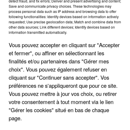
detect fraud, and fix errors; Deliver and present advertising and content;
"JE SUIS À DISPOSITION DES
Save and communicate privacy choices. These technologies may
ENFOIRÉS"
process personal data such as IP address and browsing data to offer
following functionalities: Identify devices based on information actively
requested; Use precise geolocation data; Match and combine data from
other data sources; Link different devices; Identify devices based on
information transmitted automatically.
Vous pouvez accepter en cliquant sur "Accepter
"ON A TOUS LE TRAC"
et fermer", ou affiner en sélectionnant les
finalités et/ou partenaires dans "Gérer mes
choix". Vous pouvez également refuser en
cliquant sur "Continuer sans accepter". Vos
"ON N'EST PAS DES PARENTS
préférences ne s'appliqueront que pour ce site.
PARFAITS"
Vous pouvez mettre à jour vos choix, ou retirer
votre consentement à tout moment via le lien
"Gérer les cookies" situé en bas de chaque
page.
"JE RESPIRE MIEUX SUR SCÈNE" -
CALOGERO