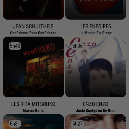
JEAN SCHULTHEIS
LES ENFOIRES
Confidence Pour Confidence
Le Monde Est Stone
5h40
5h40
5h36
5h36
LES RITA MITSOUKO
ENZO ENZO
Marcia Baila
Juste Quelqu'un De Bien
5h31
5h31
5h27
5h27