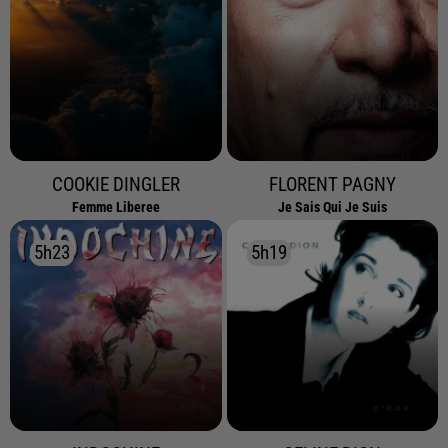
COOKIE DINGLER
FLORENT PAGNY
Femme Liberee
Je Sais Qui Je Suis
5h23
5h23
5h19
5h19