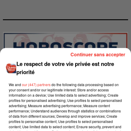
Continuer sans accepter
Le respect de votre vie privée est notre
priorité
We and
our (447) partners
do the following data processing based on
your consent and/or our legitimate interest: Store and/or access
information on a device; Use limited data to select advertising; Create
profiles for personalised advertising; Use profiles to select personalised
advertising; Measure advertising performance; Measure content
performance; Understand audiences through statistics or combinations
LES INTERVIEWS CHANTE
Voir plus
of data from different sources; Develop and improve services; Create
FRANCE
profiles to personalise content; Use profiles to select personalised
content; Use limited data to select content; Ensure security, prevent and