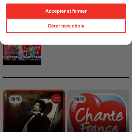
Accepter et fermer
Gérer mes choix
INTERVIEW CHANTE FRANCE AVEC
VIANNEY
5h48
5h48
5h44
5h44