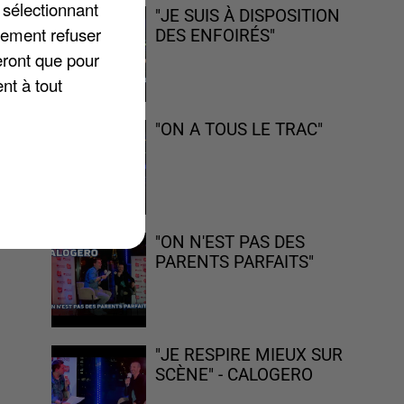
 sélectionnant
"JE SUIS À DISPOSITION
lement refuser
DES ENFOIRÉS"
eront que pour
nt à tout
es
e
"ON A TOUS LE TRAC"
ux
"ON N'EST PAS DES
PARENTS PARFAITS"
"JE RESPIRE MIEUX SUR
SCÈNE" - CALOGERO