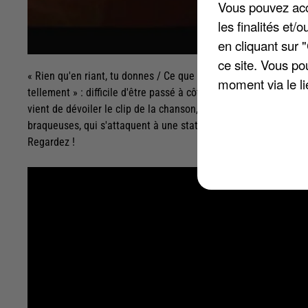
Vous pouvez acce
les finalités et
en cliquant sur 
ce site. Vous po
« Rien qu'en riant, tu donnes / Ce que tu génères est précieux 
moment via le li
tellement » : difficile d'être passé à côté du refrain de « Tu do
vient de dévoiler le clip de la chanson, où il parcourt le déser
braqueuses, qui s'attaquent à une station-service. Mais hors de
Regardez !