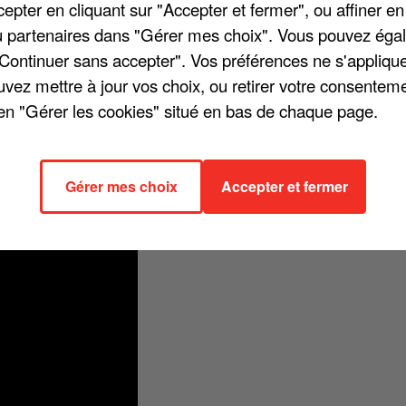
pter en cliquant sur "Accepter et fermer", ou affiner en
/ou partenaires dans "Gérer mes choix". Vous pouvez éga
"Continuer sans accepter". Vos préférences ne s'appliqu
uvez mettre à jour vos choix, ou retirer votre consenteme
/ Rien qu'en étant là tu donnes / Toi tu donnes quand t'es toi tu donn
en "Gérer les cookies" situé en bas de chaque page.
nnes », chanté depuis plusieurs semaines par Jérémy Frerot. Et l'artist
t californien avant de tomber en panne. Finalement, il est sauvé par de
 question pour Jérémy d'être témoin du larcin sans rien faire...
Gérer mes choix
Accepter et fermer