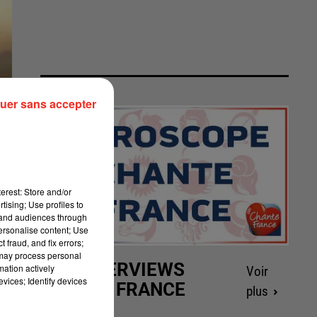
uer sans accepter
erest: Store and/or
tising; Use profiles to
tand audiences through
personalise content; Use
 fraud, and fix errors;
 may process personal
LES INTERVIEWS
mation actively
Voir
vices; Identify devices
CHANTE FRANCE
plus