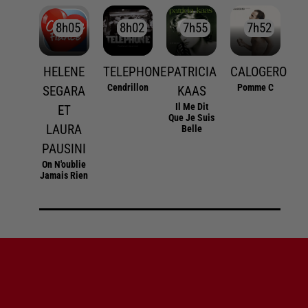
8h05
8h05
8h02
8h02
7h55
7h55
7h52
7h52
HELENE
TELEPHONE
PATRICIA
CALOGERO
Cendrillon
Pomme C
SEGARA
KAAS
Il Me Dit
ET
Que Je Suis
LAURA
Belle
PAUSINI
On N'oublie
Jamais Rien