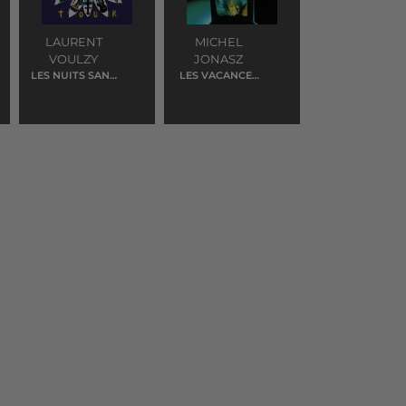
LAURENT
MICHEL
VOULZY
JONASZ
LES NUITS SANS
LES VACANCES
KIM WILDE
AU BORD DE LA
MER