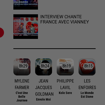
INTERVIEW CHANTE
FRANCE AVEC VIANNEY
8h29
8h29
8h24
8h24
8h19
8h19
8h15
8h15
MYLENE
JEAN
PHILIPPE
LES
FARMER
JACQUES
LAVIL
ENFOIRES
C'est Une
Kole Sere
Le Monde
GOLDMAN
Belle
Est Stone
Envole Moi
Journee