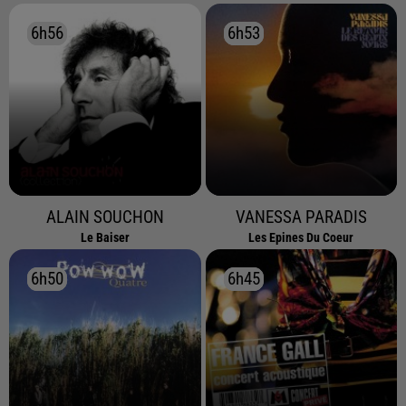
6h56
6h56
6h53
6h53
ALAIN SOUCHON
VANESSA PARADIS
Le Baiser
Les Epines Du Coeur
6h50
6h50
6h45
6h45