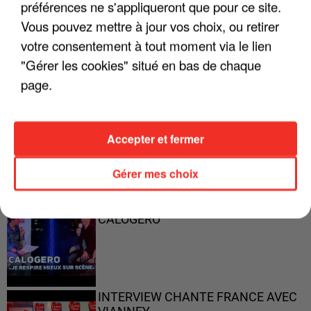
préférences ne s'appliqueront que pour ce site.
"ON A TOUS LE TRAC"
Vous pouvez mettre à jour vos choix, ou retirer
votre consentement à tout moment via le lien
"Gérer les cookies" situé en bas de chaque
page.
"ON N'EST PAS DES PARENTS
PARFAITS"
Accepter et fermer
Gérer mes choix
"JE RESPIRE MIEUX SUR SCÈNE" -
CALOGERO
INTERVIEW CHANTE FRANCE AVEC