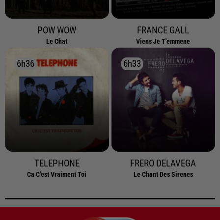
POW WOW
FRANCE GALL
Le Chat
Viens Je T'emmene
6h36
6h36
6h33
6h33
TELEPHONE
FRERO DELAVEGA
Ca C'est Vraiment Toi
Le Chant Des Sirenes