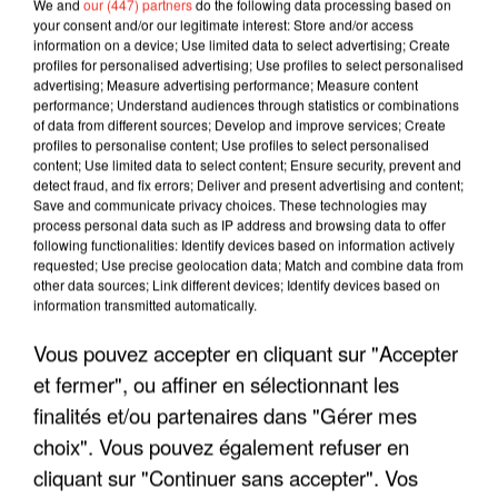
We and
our (447) partners
do the following data processing based on
your consent and/or our legitimate interest: Store and/or access
information on a device; Use limited data to select advertising; Create
profiles for personalised advertising; Use profiles to select personalised
advertising; Measure advertising performance; Measure content
performance; Understand audiences through statistics or combinations
of data from different sources; Develop and improve services; Create
profiles to personalise content; Use profiles to select personalised
content; Use limited data to select content; Ensure security, prevent and
detect fraud, and fix errors; Deliver and present advertising and content;
Save and communicate privacy choices. These technologies may
process personal data such as IP address and browsing data to offer
following functionalities: Identify devices based on information actively
requested; Use precise geolocation data; Match and combine data from
other data sources; Link different devices; Identify devices based on
LES INTERVIEWS CHANTE
Voir plus
information transmitted automatically.
FRANCE
Vous pouvez accepter en cliquant sur "Accepter
et fermer", ou affiner en sélectionnant les
"JE SUIS À DISPOSITION DES
ENFOIRÉS"
finalités et/ou partenaires dans "Gérer mes
choix". Vous pouvez également refuser en
cliquant sur "Continuer sans accepter". Vos