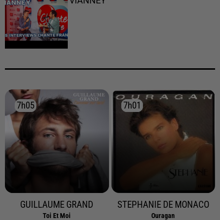
VIANNEY
7h05
7h05
7h01
7h01
GUILLAUME GRAND
STEPHANIE DE MONACO
Toi Et Moi
Ouragan