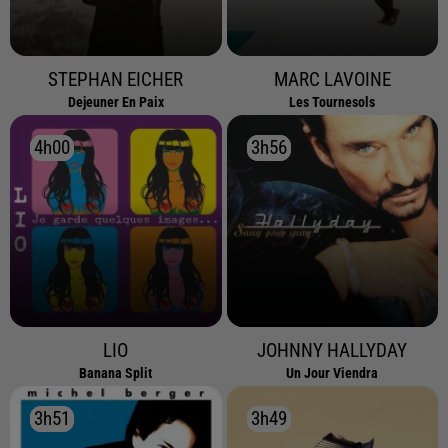
STEPHAN EICHER
MARC LAVOINE
Dejeuner En Paix
Les Tournesols
4h00
4h00
3h56
3h56
LIO
JOHNNY HALLYDAY
Banana Split
Un Jour Viendra
3h51
3h51
3h49
3h49