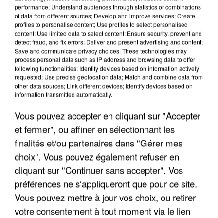
performance; Understand audiences through statistics or combinations
of data from different sources; Develop and improve services; Create
profiles to personalise content; Use profiles to select personalised
content; Use limited data to select content; Ensure security, prevent and
detect fraud, and fix errors; Deliver and present advertising and content;
LES INTERVIEWS CHANTE
Voir plus
Save and communicate privacy choices. These technologies may
process personal data such as IP address and browsing data to offer
FRANCE
following functionalities: Identify devices based on information actively
requested; Use precise geolocation data; Match and combine data from
other data sources; Link different devices; Identify devices based on
"JE SUIS À DISPOSITION DES
information transmitted automatically.
ENFOIRÉS"
Vous pouvez accepter en cliquant sur "Accepter
et fermer", ou affiner en sélectionnant les
finalités et/ou partenaires dans "Gérer mes
"ON A TOUS LE TRAC"
choix". Vous pouvez également refuser en
cliquant sur "Continuer sans accepter". Vos
préférences ne s'appliqueront que pour ce site.
Vous pouvez mettre à jour vos choix, ou retirer
votre consentement à tout moment via le lien