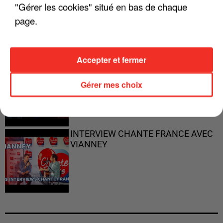
"ON N'EST PAS DES PARENTS
"Gérer les cookies" situé en bas de chaque
PARFAITS"
page.
Accepter et fermer
"JE RESPIRE MIEUX SUR SCÈNE" -
CALOGERO
Gérer mes choix
INTERVIEW CHANTE FRANCE AVEC
VIANNEY