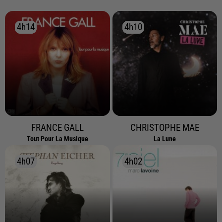
4h14
4h14
4h10
4h10
FRANCE GALL
CHRISTOPHE MAE
Tout Pour La Musique
La Lune
4h07
4h07
4h02
4h02