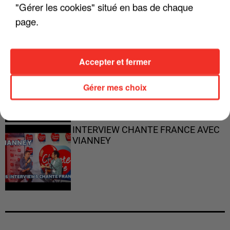
PARFAITS"
"Gérer les cookies" situé en bas de chaque
page.
Accepter et fermer
"JE RESPIRE MIEUX SUR SCÈNE" -
CALOGERO
Gérer mes choix
INTERVIEW CHANTE FRANCE AVEC
VIANNEY