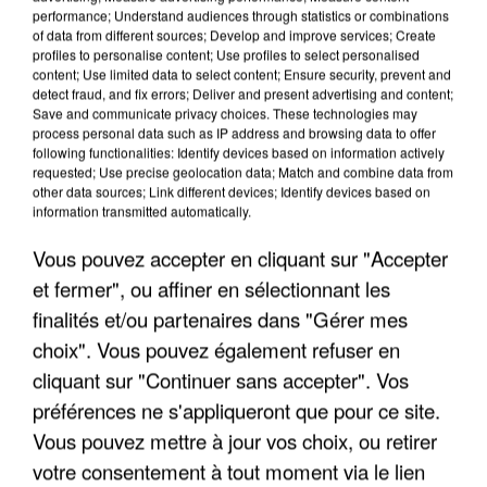
performance; Understand audiences through statistics or combinations
of data from different sources; Develop and improve services; Create
profiles to personalise content; Use profiles to select personalised
content; Use limited data to select content; Ensure security, prevent and
LES INTERVIEWS CHANTE
detect fraud, and fix errors; Deliver and present advertising and content;
Voir plus
Save and communicate privacy choices. These technologies may
FRANCE
process personal data such as IP address and browsing data to offer
following functionalities: Identify devices based on information actively
requested; Use precise geolocation data; Match and combine data from
"JE SUIS À DISPOSITION DES
other data sources; Link different devices; Identify devices based on
ENFOIRÉS"
information transmitted automatically.
Vous pouvez accepter en cliquant sur "Accepter
et fermer", ou affiner en sélectionnant les
finalités et/ou partenaires dans "Gérer mes
"ON A TOUS LE TRAC"
choix". Vous pouvez également refuser en
cliquant sur "Continuer sans accepter". Vos
préférences ne s'appliqueront que pour ce site.
Vous pouvez mettre à jour vos choix, ou retirer
votre consentement à tout moment via le lien
"ON N'EST PAS DES PARENTS