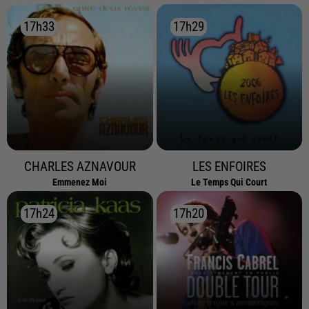
17h33
17h33
17h29
17h29
CHARLES AZNAVOUR
LES ENFOIRES
Emmenez Moi
Le Temps Qui Court
17h24
17h24
17h20
17h20