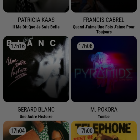
PATRICIA KAAS
FRANCIS CABREL
Il Me Dit Que Je Suis Belle
Quand J'aime Une Fois J'aime Pour
Toujours
17h16
17h16
17h08
17h08
GERARD BLANC
M. POKORA
Une Autre Histoire
Tombe
17h04
17h04
17h00
17h00