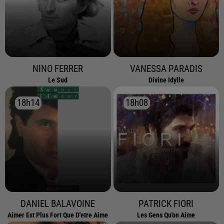
NINO FERRER
VANESSA PARADIS
Le Sud
Divine Idylle
18h14
18h14
18h08
18h08
DANIEL BALAVOINE
PATRICK FIORI
Aimer Est Plus Fort Que D'etre Aime
Les Gens Qu'on Aime