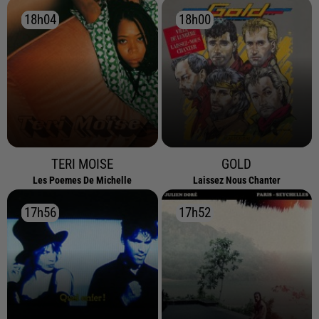
18h04
18h04
18h00
18h00
TERI MOISE
GOLD
Les Poemes De Michelle
Laissez Nous Chanter
17h56
17h56
17h52
17h52