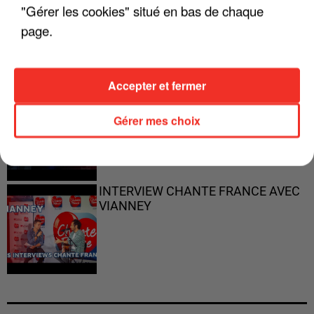
"ON N'EST PAS DES PARENTS
"Gérer les cookies" situé en bas de chaque
PARFAITS"
page.
Accepter et fermer
"JE RESPIRE MIEUX SUR SCÈNE" -
CALOGERO
Gérer mes choix
INTERVIEW CHANTE FRANCE AVEC
VIANNEY