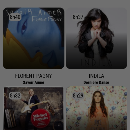
8h40
8h40
8h37
8h37
FLORENT PAGNY
INDILA
Savoir Aimer
Derniere Danse
8h32
8h32
8h29
8h29