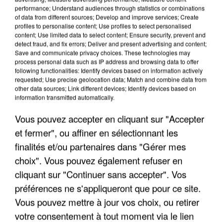
performance; Understand audiences through statistics or combinations
of data from different sources; Develop and improve services; Create
profiles to personalise content; Use profiles to select personalised
content; Use limited data to select content; Ensure security, prevent and
detect fraud, and fix errors; Deliver and present advertising and content;
LES INTERVIEWS CHANTE
Save and communicate privacy choices. These technologies may
Voir plus
process personal data such as IP address and browsing data to offer
FRANCE
following functionalities: Identify devices based on information actively
requested; Use precise geolocation data; Match and combine data from
other data sources; Link different devices; Identify devices based on
"JE SUIS À DISPOSITION DES
information transmitted automatically.
ENFOIRÉS"
Vous pouvez accepter en cliquant sur "Accepter
et fermer", ou affiner en sélectionnant les
finalités et/ou partenaires dans "Gérer mes
choix". Vous pouvez également refuser en
"ON A TOUS LE TRAC"
cliquant sur "Continuer sans accepter". Vos
préférences ne s'appliqueront que pour ce site.
Vous pouvez mettre à jour vos choix, ou retirer
votre consentement à tout moment via le lien