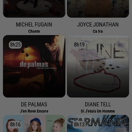
MICHEL FUGAIN
JOYCE JONATHAN
Chante
Ca Ira
8h25
8h25
8h19
8h19
DE PALMAS
DIANE TELL
J'en Reve Encore
Si J'etais Un Homme
8h16
8h16
8h13
8h13