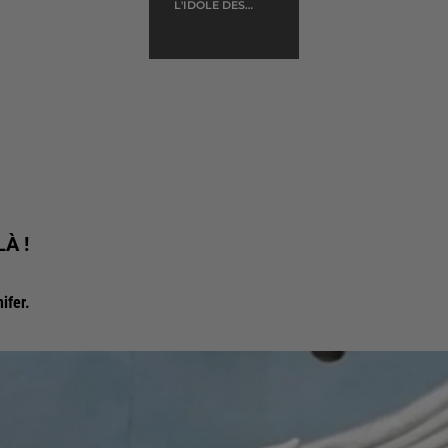
L'IDOLE DES
JEUNES
LÀ !
ifer.