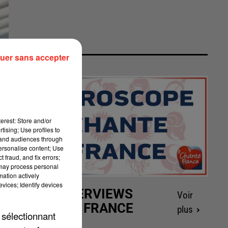
uer sans accepter
erest: Store and/or
tising; Use profiles to
tand audiences through
personalise content; Use
 fraud, and fix errors;
 may process personal
mation actively
vices; Identify devices
LES INTERVIEWS
Voir
CHANTE FRANCE
plus
 sélectionnant