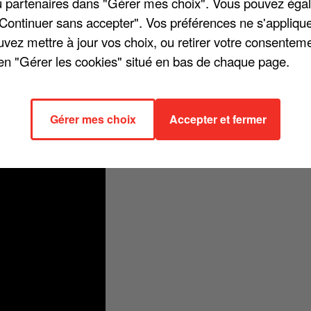
/ou partenaires dans "Gérer mes choix". Vous pouvez éga
"Continuer sans accepter". Vos préférences ne s'appliqu
uvez mettre à jour vos choix, ou retirer votre consenteme
en "Gérer les cookies" situé en bas de chaque page.
fer attendu pour le 26 octobre. L'artiste vient donc de sortir le clip d
'on se laissera / Fébriles, fébriles / Autant la crier sur les toits / Not
façons les preuves et les détails / Mon amour, est-ce qu'elle s'en sortira
Gérer mes choix
Accepter et fermer
ster dans les têtes. Regardez !