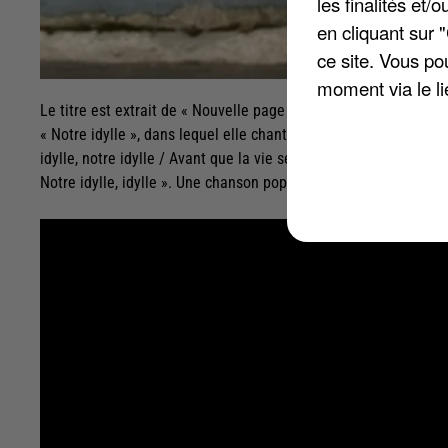
les finalités et
en cliquant sur 
ce site. Vous po
moment via le li
Le titre est extrait de « Nouvelle page », prochain album de Jeni
« Notre idylle », dans lequel elle chante : « Mon amour, est-ce qu
idylle, notre idylle / Avant que la vie se joue d'nos failles / Ef
Notre idylle, idylle ». Une chanson pop dont le refrain devrai re