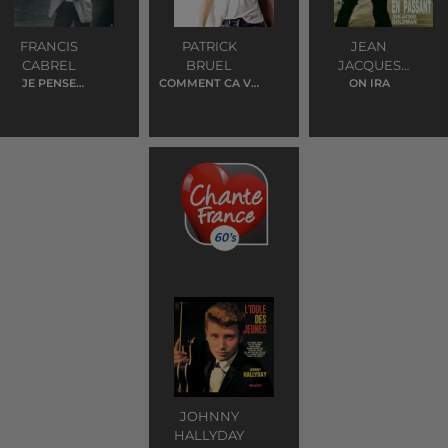
FRANCIS
PATRICK
JEAN
CABREL
BRUEL
JACQUES
JE PENSE
COMMENT CA VA
GOLDMAN
ON IRA
ENCORE A TOI
POUR VOUS
JOHNNY
HALLYDAY