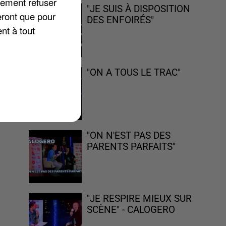
lement refuser
"JE SUIS À DISPOSITION
eront que pour
DES ENFOIRÉS"
nt à tout
e
re
"ON A TOUS LE TRAC"
 /
"ON N'EST PAS DES
PARENTS PARFAITS"
"JE RESPIRE MIEUX SUR
SCÈNE" - CALOGERO