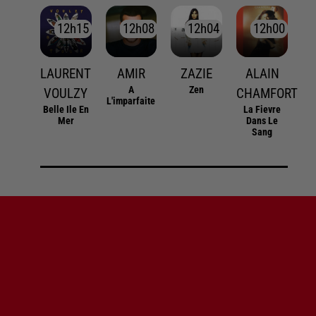
12h15
12h15
12h08
12h08
12h04
12h04
12h00
12h00
LAURENT
AMIR
ZAZIE
ALAIN
A
Zen
VOULZY
CHAMFORT
L'imparfaite
Belle Ile En
La Fievre
Mer
Dans Le
Sang