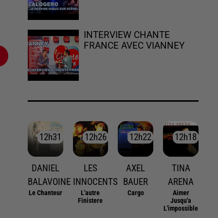
INTERVIEW CHANTE
FRANCE AVEC VIANNEY
12h31
12h31
12h26
12h26
12h22
12h22
12h18
12h18
DANIEL
LES
AXEL
TINA
BALAVOINE
INNOCENTS
BAUER
ARENA
Le Chanteur
L'autre
Cargo
Aimer
Finistere
Jusqu'a
L'impossible