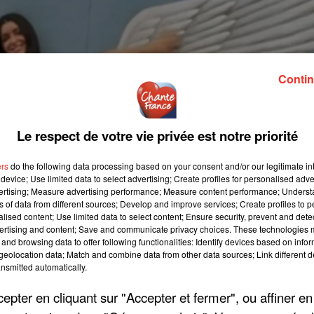
Contin
Le respect de votre vie privée est notre priorité
ers
do the following data processing based on your consent and/or our legitimate int
device; Use limited data to select advertising; Create profiles for personalised adver
vertising; Measure advertising performance; Measure content performance; Unders
ns of data from different sources; Develop and improve services; Create profiles to 
alised content; Use limited data to select content; Ensure security, prevent and detect
ertising and content; Save and communicate privacy choices. These technologies
and browsing data to offer following functionalities: Identify devices based on infor
eolocation data; Match and combine data from other data sources; Link different de
nsmitted automatically.
pter en cliquant sur "Accepter et fermer", ou affiner en