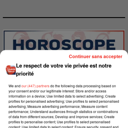
Continuer sans accepter
Le respect de votre vie privée est notre
priorité
We and
our (447) partners
do the following data processing based on
your consent and/or our legitimate interest: Store and/or access
information on a device; Use limited data to select advertising; Create
profiles for personalised advertising; Use profiles to select personalised
advertising; Measure advertising performance; Measure content
LES INTERVIEWS CHANTE
Voir plus
performance; Understand audiences through statistics or combinations
FRANCE
of data from different sources; Develop and improve services; Create
profiles to personalise content; Use profiles to select personalised
content; Use limited data to select content; Ensure security, prevent and