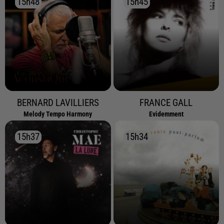
15h48
15h48
15h45
15h45
BERNARD LAVILLIERS
FRANCE GALL
Melody Tempo Harmony
Evidemment
15h37
15h37
15h34
15h34