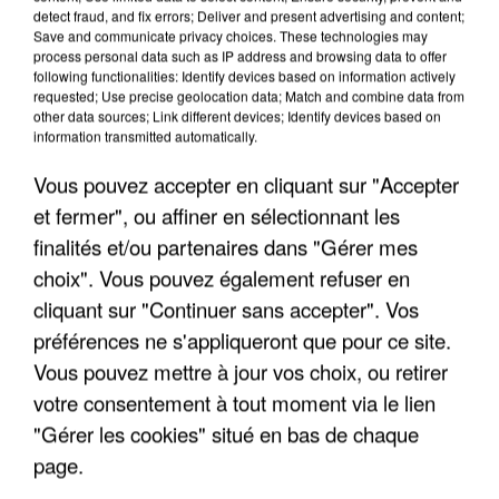
"JE SUIS À DISPOSITION DES
detect fraud, and fix errors; Deliver and present advertising and content;
ENFOIRÉS"
Save and communicate privacy choices. These technologies may
process personal data such as IP address and browsing data to offer
following functionalities: Identify devices based on information actively
requested; Use precise geolocation data; Match and combine data from
other data sources; Link different devices; Identify devices based on
information transmitted automatically.
"ON A TOUS LE TRAC"
Vous pouvez accepter en cliquant sur "Accepter
et fermer", ou affiner en sélectionnant les
finalités et/ou partenaires dans "Gérer mes
choix". Vous pouvez également refuser en
cliquant sur "Continuer sans accepter". Vos
"ON N'EST PAS DES PARENTS
PARFAITS"
préférences ne s'appliqueront que pour ce site.
Vous pouvez mettre à jour vos choix, ou retirer
votre consentement à tout moment via le lien
"Gérer les cookies" situé en bas de chaque
"JE RESPIRE MIEUX SUR SCÈNE" -
page.
CALOGERO