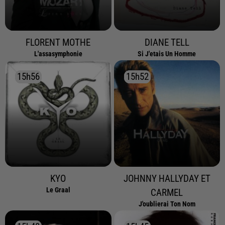
FLORENT MOTHE
DIANE TELL
L'assasymphonie
Si J'etais Un Homme
15h56
15h56
15h52
15h52
KYO
JOHNNY HALLYDAY ET
Le Graal
CARMEL
J'oublierai Ton Nom