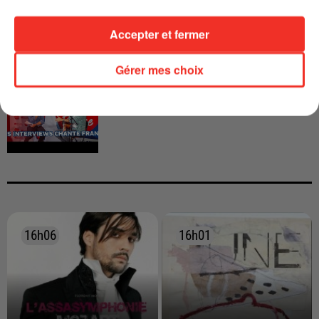
Accepter et fermer
Gérer mes choix
INTERVIEW CHANTE FRANCE AVEC
VIANNEY
16h06
16h06
16h01
16h01