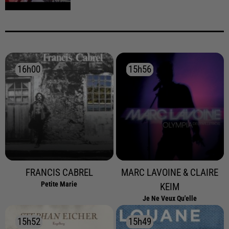
16h00
16h00
15h56
15h56
FRANCIS CABREL
MARC LAVOINE & CLAIRE
Petite Marie
KEIM
Je Ne Veux Qu'elle
15h52
15h52
15h49
15h49