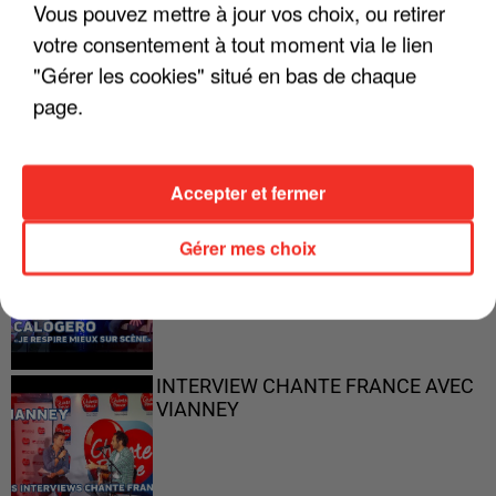
Vous pouvez mettre à jour vos choix, ou retirer
votre consentement à tout moment via le lien
"Gérer les cookies" situé en bas de chaque
"ON N'EST PAS DES PARENTS
page.
PARFAITS"
Accepter et fermer
"JE RESPIRE MIEUX SUR SCÈNE" -
Gérer mes choix
CALOGERO
INTERVIEW CHANTE FRANCE AVEC
VIANNEY