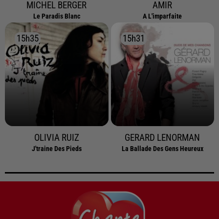
MICHEL BERGER
AMIR
Le Paradis Blanc
A L'imparfaite
15h35
15h35
15h31
15h31
OLIVIA RUIZ
GERARD LENORMAN
J'traine Des Pieds
La Ballade Des Gens Heureux