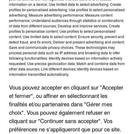
information on a device; Use limited data to select advertising; Create
profiles for personalised advertising; Use profiles to select personalised
advertising; Measure advertising performance; Measure content
performance; Understand audiences through statistics or combinations
of data from different sources; Develop and improve services; Create
profiles to personalise content; Use profiles to select personalised
content; Use limited data to select content; Ensure security, prevent and
detect fraud, and fix errors; Deliver and present advertising and content;
Save and communicate privacy choices. These technologies may
process personal data such as IP address and browsing data to offer
LES INTERVIEWS CHANTE
Voir plus
following functionalities: Identify devices based on information actively
FRANCE
requested; Use precise geolocation data; Match and combine data from
other data sources; Link different devices; Identify devices based on
information transmitted automatically.
"JE SUIS À DISPOSITION DES
ENFOIRÉS"
Vous pouvez accepter en cliquant sur "Accepter
et fermer", ou affiner en sélectionnant les
finalités et/ou partenaires dans "Gérer mes
choix". Vous pouvez également refuser en
"ON A TOUS LE TRAC"
cliquant sur "Continuer sans accepter". Vos
préférences ne s'appliqueront que pour ce site.