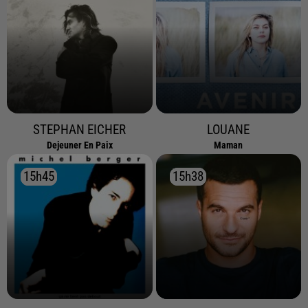
STEPHAN EICHER
LOUANE
Dejeuner En Paix
Maman
15h45
15h45
15h38
15h38