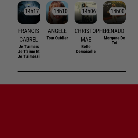
14h17
14h17
14h10
14h10
14h06
14h06
14h00
14h00
FRANCIS
ANGELE
CHRISTOPHE
RENAUD
Tout Oublier
Morgane De
CABREL
MAE
Toi
Je T'aimais
Belle
Je T'aime Et
Demoiselle
Je T'aimerai