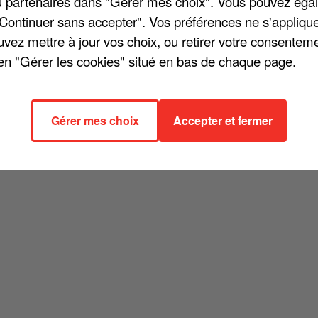
/ou partenaires dans "Gérer mes choix". Vous pouvez éga
"Continuer sans accepter". Vos préférences ne s'appliqu
uvez mettre à jour vos choix, ou retirer votre consenteme
en "Gérer les cookies" situé en bas de chaque page.
atrick Bruel. Désormais, c'est le septième art qui va remettre la
 va incarner dans un film en abîme, un cinéaste qui souhaite adapter 
gne de Mathieu Amalric dans la vie, va camper Barbara dans le
Gérer mes choix
Accepter et fermer