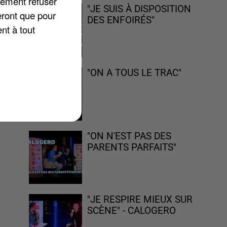
lement refuser
"JE SUIS À DISPOSITION
eront que pour
DES ENFOIRÉS"
nt à tout
la
"ON A TOUS LE TRAC"
"ON N'EST PAS DES
PARENTS PARFAITS"
"JE RESPIRE MIEUX SUR
SCÈNE" - CALOGERO