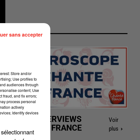
uer sans accepter
erest: Store and/or
tising; Use profiles to
tand audiences through
personalise content; Use
 fraud, and fix errors;
 may process personal
mation actively
vices; Identify devices
LES INTERVIEWS
Voir
CHANTE FRANCE
plus
 sélectionnant