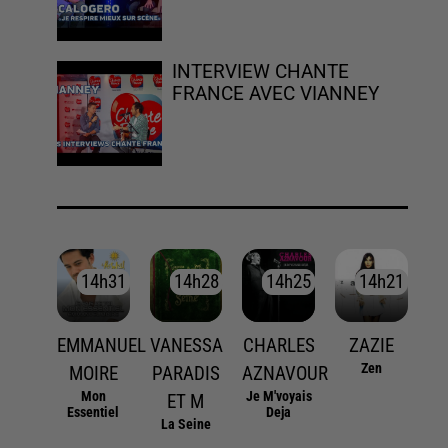
INTERVIEW CHANTE
FRANCE AVEC VIANNEY
14h31
14h31
14h28
14h28
14h25
14h25
14h21
14h21
EMMANUEL
VANESSA
CHARLES
ZAZIE
Zen
MOIRE
PARADIS
AZNAVOUR
Mon
Je M'voyais
ET M
Essentiel
Deja
La Seine