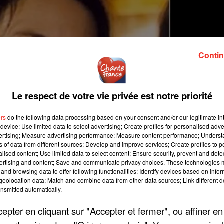
Contin
Le respect de votre vie privée est notre priorité
ers
do the following data processing based on your consent and/or our legitimate int
device; Use limited data to select advertising; Create profiles for personalised adver
vertising; Measure advertising performance; Measure content performance; Unders
ns of data from different sources; Develop and improve services; Create profiles to 
alised content; Use limited data to select content; Ensure security, prevent and detect
ertising and content; Save and communicate privacy choices. These technologies
and browsing data to offer following functionalities: Identify devices based on infor
eolocation data; Match and combine data from other data sources; Link different de
nsmitted automatically.
pter en cliquant sur "Accepter et fermer", ou affiner en