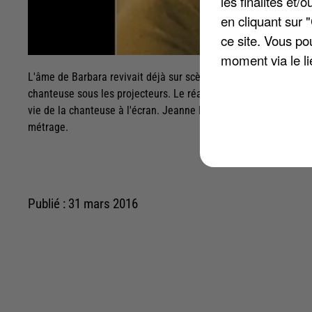
les finalités et
en cliquant sur 
ce site. Vous po
moment via le li
L'âme de Barbara revivait déjà sur scène avec les reprises de P
chanteuse sous les projecteurs. Le réalisateur Mathieu Amalric
vie de la chanteuse à l'écran. Jeanne Balibar, ancienne compa
métrage.
Publié : 31 mars 2016