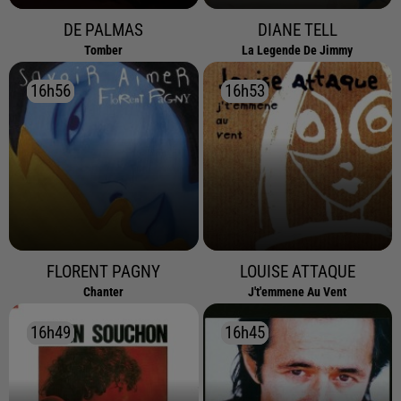
DE PALMAS
DIANE TELL
Tomber
La Legende De Jimmy
16h56
16h56
16h53
16h53
FLORENT PAGNY
LOUISE ATTAQUE
Chanter
J't'emmene Au Vent
16h49
16h49
16h45
16h45