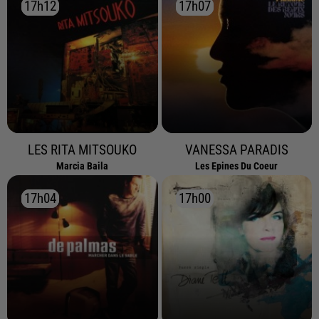
17h12
17h12
17h07
17h07
LES RITA MITSOUKO
VANESSA PARADIS
Marcia Baila
Les Epines Du Coeur
17h04
17h04
17h00
17h00