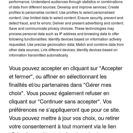
performance; Understand audiences through statistics or combinations
of data from different sources; Develop and improve services; Create
profiles to personalise content; Use profiles to select personalised
LES INTERVIEWS CHANTE
Voir plus
content; Use limited data to select content; Ensure security, prevent and
detect fraud, and fix errors; Deliver and present advertising and content;
FRANCE
Save and communicate privacy choices. These technologies may
process personal data such as IP address and browsing data to offer
following functionalities: Identify devices based on information actively
"JE SUIS À DISPOSITION DES
requested; Use precise geolocation data; Match and combine data from
ENFOIRÉS"
other data sources; Link different devices; Identify devices based on
information transmitted automatically.
Vous pouvez accepter en cliquant sur "Accepter
et fermer", ou affiner en sélectionnant les
"ON A TOUS LE TRAC"
finalités et/ou partenaires dans "Gérer mes
choix". Vous pouvez également refuser en
cliquant sur "Continuer sans accepter". Vos
préférences ne s'appliqueront que pour ce site.
Vous pouvez mettre à jour vos choix, ou retirer
"ON N'EST PAS DES PARENTS
votre consentement à tout moment via le lien
PARFAITS"