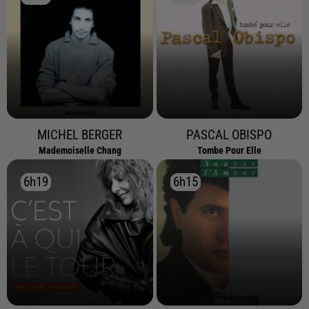
MICHEL BERGER
PASCAL OBISPO
Mademoiselle Chang
Tombe Pour Elle
6h19
6h19
6h15
6h15