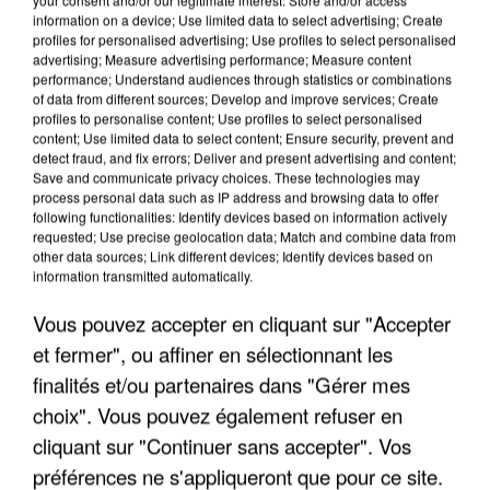
information on a device; Use limited data to select advertising; Create
profiles for personalised advertising; Use profiles to select personalised
advertising; Measure advertising performance; Measure content
performance; Understand audiences through statistics or combinations
of data from different sources; Develop and improve services; Create
profiles to personalise content; Use profiles to select personalised
content; Use limited data to select content; Ensure security, prevent and
detect fraud, and fix errors; Deliver and present advertising and content;
Save and communicate privacy choices. These technologies may
process personal data such as IP address and browsing data to offer
following functionalities: Identify devices based on information actively
LES INTERVIEWS CHANTE
requested; Use precise geolocation data; Match and combine data from
Voir plus
other data sources; Link different devices; Identify devices based on
FRANCE
information transmitted automatically.
Vous pouvez accepter en cliquant sur "Accepter
"JE SUIS À DISPOSITION DES
et fermer", ou affiner en sélectionnant les
ENFOIRÉS"
finalités et/ou partenaires dans "Gérer mes
choix". Vous pouvez également refuser en
cliquant sur "Continuer sans accepter". Vos
préférences ne s'appliqueront que pour ce site.
"ON A TOUS LE TRAC"