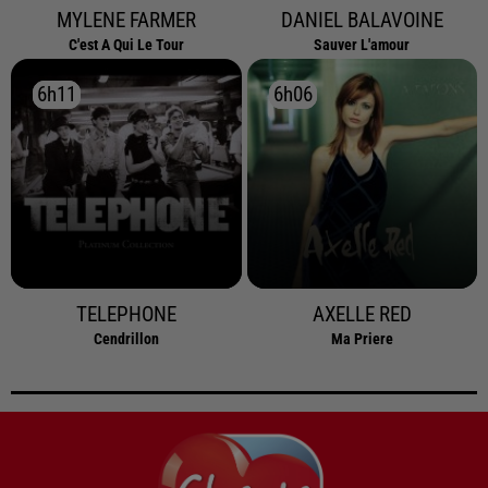
MYLENE FARMER
DANIEL BALAVOINE
C'est A Qui Le Tour
Sauver L'amour
6h11
6h11
6h06
6h06
TELEPHONE
AXELLE RED
Cendrillon
Ma Priere