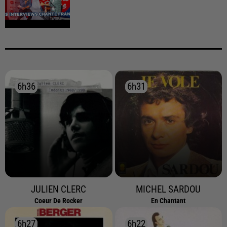
6h36
6h36
6h31
6h31
JULIEN CLERC
MICHEL SARDOU
Coeur De Rocker
En Chantant
6h27
6h27
6h22
6h22