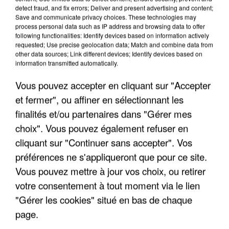
detect fraud, and fix errors; Deliver and present advertising and content;
Save and communicate privacy choices. These technologies may
"JE SUIS À DISPOSITION DES
process personal data such as IP address and browsing data to offer
ENFOIRÉS"
following functionalities: Identify devices based on information actively
requested; Use precise geolocation data; Match and combine data from
other data sources; Link different devices; Identify devices based on
information transmitted automatically.
Vous pouvez accepter en cliquant sur "Accepter
"ON A TOUS LE TRAC"
et fermer", ou affiner en sélectionnant les
finalités et/ou partenaires dans "Gérer mes
choix". Vous pouvez également refuser en
cliquant sur "Continuer sans accepter". Vos
préférences ne s'appliqueront que pour ce site.
"ON N'EST PAS DES PARENTS
PARFAITS"
Vous pouvez mettre à jour vos choix, ou retirer
votre consentement à tout moment via le lien
"Gérer les cookies" situé en bas de chaque
page.
"JE RESPIRE MIEUX SUR SCÈNE" -