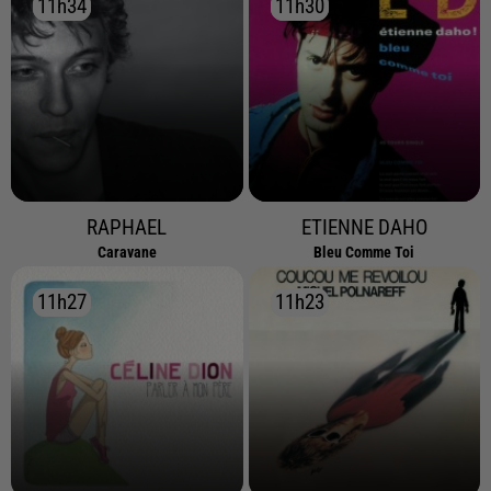
11h34
11h34
11h30
11h30
RAPHAEL
ETIENNE DAHO
Caravane
Bleu Comme Toi
11h27
11h27
11h23
11h23