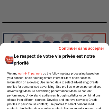
Continuer sans accepter
Le respect de votre vie privée est notre
priorité
We and
our (447) partners
do the following data processing based on
your consent and/or our legitimate interest: Store and/or access
information on a device; Use limited data to select advertising; Create
profiles for personalised advertising; Use profiles to select personalised
advertising; Measure advertising performance; Measure content
performance; Understand audiences through statistics or combinations
LES INTERVIEWS CHANTE
Voir plus
of data from different sources; Develop and improve services; Create
profiles to personalise content; Use profiles to select personalised
FRANCE
content; Use limited data to select content; Ensure security, prevent and