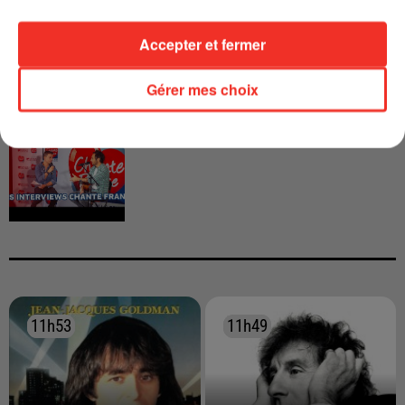
CALOGERO
Accepter et fermer
Gérer mes choix
INTERVIEW CHANTE FRANCE AVEC
VIANNEY
11h53
11h53
11h49
11h49