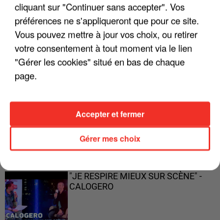
cliquant sur "Continuer sans accepter". Vos
préférences ne s'appliqueront que pour ce site.
Vous pouvez mettre à jour vos choix, ou retirer
"ON A TOUS LE TRAC"
votre consentement à tout moment via le lien
"Gérer les cookies" situé en bas de chaque
page.
"ON N'EST PAS DES PARENTS
Accepter et fermer
PARFAITS"
Gérer mes choix
"JE RESPIRE MIEUX SUR SCÈNE" -
CALOGERO