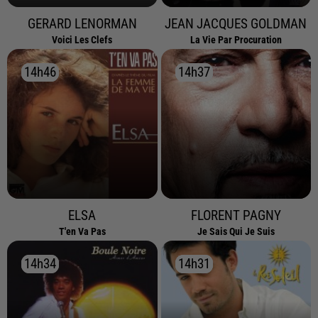
GERARD LENORMAN
JEAN JACQUES GOLDMAN
Voici Les Clefs
La Vie Par Procuration
14h46
14h46
14h37
14h37
ELSA
FLORENT PAGNY
T'en Va Pas
Je Sais Qui Je Suis
14h34
14h34
14h31
14h31