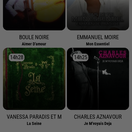
BOULE NOIRE
EMMANUEL MOIRE
Aimer D'amour
Mon Essentiel
14h28
14h28
14h25
14h25
VANESSA PARADIS ET M
CHARLES AZNAVOUR
La Seine
Je M'voyais Deja