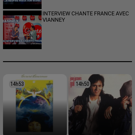
INTERVIEW CHANTE FRANCE AVEC
VIANNEY
14h53
14h53
14h50
14h50