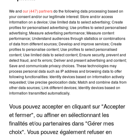
We and
our (447) partners
do the following data processing based on
your consent and/or our legitimate interest: Store and/or access
information on a device; Use limited data to select advertising; Create
profiles for personalised advertising; Use profiles to select personalised
advertising; Measure advertising performance; Measure content
performance; Understand audiences through statistics or combinations
of data from different sources; Develop and improve services; Create
profiles to personalise content; Use profiles to select personalised
content; Use limited data to select content; Ensure security, prevent and
detect fraud, and fix errors; Deliver and present advertising and content;
Save and communicate privacy choices. These technologies may
process personal data such as IP address and browsing data to offer
following functionalities: Identify devices based on information actively
requested; Use precise geolocation data; Match and combine data from
other data sources; Link different devices; Identify devices based on
information transmitted automatically.
LES INTERVIEWS CHANTE
Voir plus
Vous pouvez accepter en cliquant sur "Accepter
FRANCE
et fermer", ou affiner en sélectionnant les
finalités et/ou partenaires dans "Gérer mes
"JE SUIS À DISPOSITION DES
ENFOIRÉS"
choix". Vous pouvez également refuser en