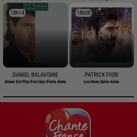
18h14
18h14
18h08
18h08
DANIEL BALAVOINE
PATRICK FIORI
Aimer Est Plus Fort Que D'etre Aime
Les Gens Qu'on Aime