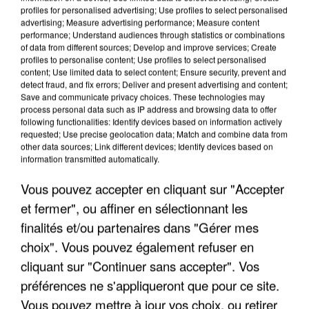
profiles for personalised advertising; Use profiles to select personalised
advertising; Measure advertising performance; Measure content
performance; Understand audiences through statistics or combinations
of data from different sources; Develop and improve services; Create
profiles to personalise content; Use profiles to select personalised
content; Use limited data to select content; Ensure security, prevent and
detect fraud, and fix errors; Deliver and present advertising and content;
Save and communicate privacy choices. These technologies may
process personal data such as IP address and browsing data to offer
LES INTERVIEWS CHANTE
Voir plus
following functionalities: Identify devices based on information actively
requested; Use precise geolocation data; Match and combine data from
FRANCE
other data sources; Link different devices; Identify devices based on
information transmitted automatically.
"JE SUIS À DISPOSITION DES
Vous pouvez accepter en cliquant sur "Accepter
ENFOIRÉS"
et fermer", ou affiner en sélectionnant les
finalités et/ou partenaires dans "Gérer mes
choix". Vous pouvez également refuser en
cliquant sur "Continuer sans accepter". Vos
"ON A TOUS LE TRAC"
préférences ne s'appliqueront que pour ce site.
Vous pouvez mettre à jour vos choix, ou retirer