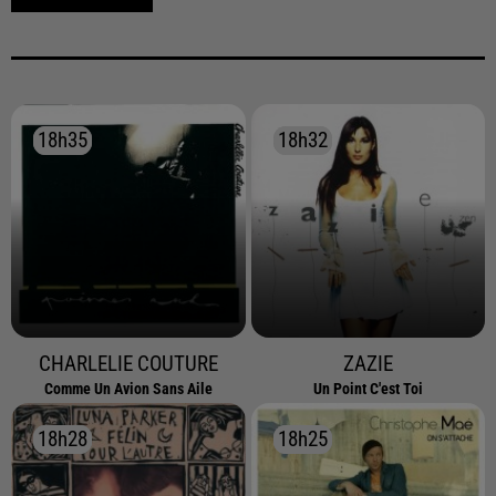
18h35
18h35
18h32
18h32
CHARLELIE COUTURE
ZAZIE
Comme Un Avion Sans Aile
Un Point C'est Toi
18h28
18h28
18h25
18h25