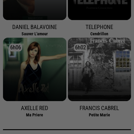
DANIEL BALAVOINE
TELEPHONE
Sauver L'amour
Cendrillon
6h06
6h06
6h02
6h02
AXELLE RED
FRANCIS CABREL
Ma Priere
Petite Marie