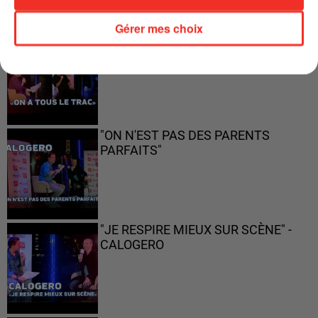
Gérer mes choix
"ON A TOUS LE TRAC"
"ON N'EST PAS DES PARENTS
PARFAITS"
"JE RESPIRE MIEUX SUR SCÈNE" -
CALOGERO