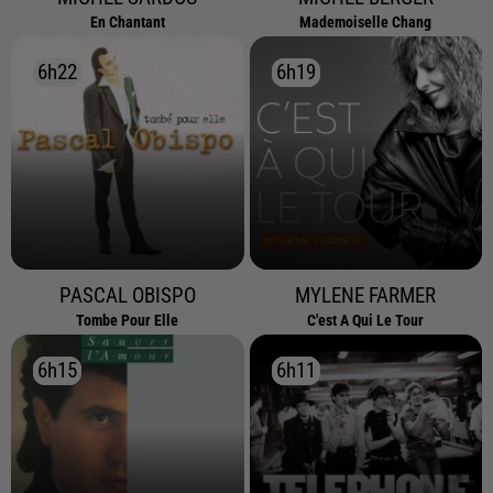
En Chantant
Mademoiselle Chang
6h22
6h22
6h19
6h19
PASCAL OBISPO
MYLENE FARMER
Tombe Pour Elle
C'est A Qui Le Tour
6h15
6h15
6h11
6h11