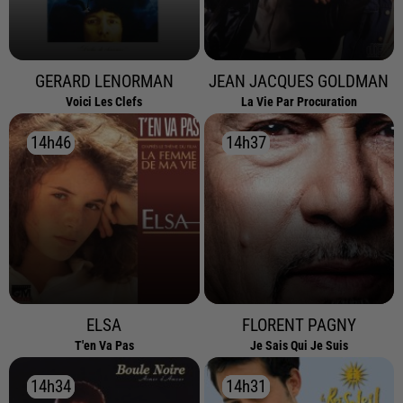
GERARD LENORMAN
JEAN JACQUES GOLDMAN
Voici Les Clefs
La Vie Par Procuration
14h46
14h46
14h37
14h37
ELSA
FLORENT PAGNY
T'en Va Pas
Je Sais Qui Je Suis
14h34
14h34
14h31
14h31