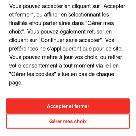
Vous pouvez accepter en cliquant sur "Accepter
et fermer", ou affiner en sélectionnant les
finalités et/ou partenaires dans "Gérer mes
choix". Vous pouvez également refuser en
LES INTERVIEWS CHANTE
Voir plus
cliquant sur "Continuer sans accepter". Vos
FRANCE
préférences ne s'appliqueront que pour ce site.
Vous pouvez mettre à jour vos choix, ou retirer
"JE SUIS À DISPOSITION DES
votre consentement à tout moment via le lien
ENFOIRÉS"
"Gérer les cookies" situé en bas de chaque
page.
"ON A TOUS LE TRAC"
Accepter et fermer
Gérer mes choix