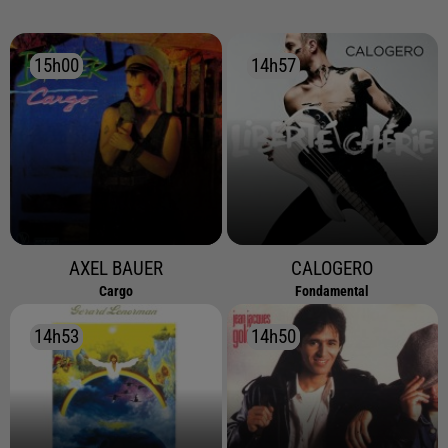
15h00
15h00
14h57
14h57
AXEL BAUER
CALOGERO
Cargo
Fondamental
14h53
14h53
14h50
14h50