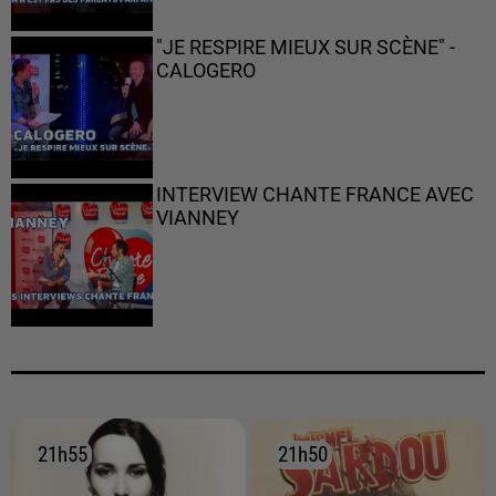
"JE RESPIRE MIEUX SUR SCÈNE" -
CALOGERO
INTERVIEW CHANTE FRANCE AVEC
VIANNEY
21h55
21h55
21h50
21h50