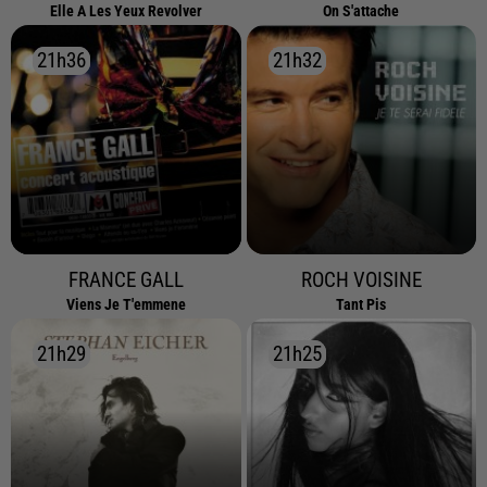
Elle A Les Yeux Revolver
On S'attache
21h36
21h36
21h32
21h32
FRANCE GALL
ROCH VOISINE
Viens Je T'emmene
Tant Pis
21h29
21h29
21h25
21h25