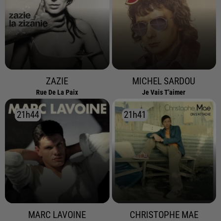
ZAZIE
MICHEL SARDOU
Rue De La Paix
Je Vais T'aimer
21h44
21h44
21h41
21h41
MARC LAVOINE
CHRISTOPHE MAE