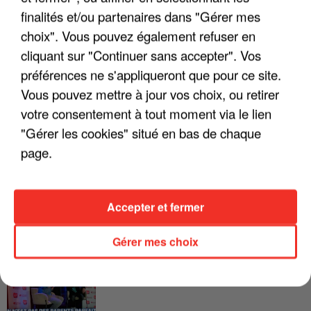
LES INTERVIEWS CHANTE
Voir plus
finalités et/ou partenaires dans "Gérer mes
FRANCE
choix". Vous pouvez également refuser en
cliquant sur "Continuer sans accepter". Vos
"JE SUIS À DISPOSITION DES
préférences ne s'appliqueront que pour ce site.
ENFOIRÉS"
Vous pouvez mettre à jour vos choix, ou retirer
votre consentement à tout moment via le lien
"Gérer les cookies" situé en bas de chaque
page.
"ON A TOUS LE TRAC"
Accepter et fermer
Gérer mes choix
"ON N'EST PAS DES PARENTS
PARFAITS"