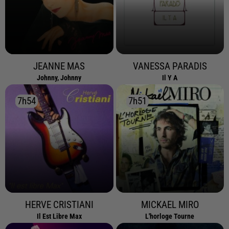
JEANNE MAS
VANESSA PARADIS
Johnny, Johnny
Il Y A
7h54
7h54
7h51
7h51
HERVE CRISTIANI
MICKAEL MIRO
Il Est Libre Max
L'horloge Tourne