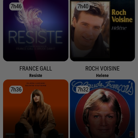
7h46
7h46
7h40
7h40
FRANCE GALL
ROCH VOISINE
Resiste
Helene
7h36
7h36
7h32
7h32