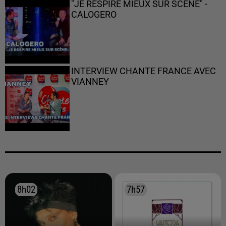
"JE RESPIRE MIEUX SUR SCÈNE" -
CALOGERO
INTERVIEW CHANTE FRANCE AVEC
VIANNEY
8h02
8h02
7h57
7h57