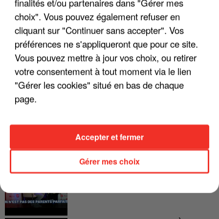
FRANCE
finalités et/ou partenaires dans "Gérer mes
choix". Vous pouvez également refuser en
"JE SUIS À DISPOSITION DES
cliquant sur "Continuer sans accepter". Vos
ENFOIRÉS"
préférences ne s'appliqueront que pour ce site.
Vous pouvez mettre à jour vos choix, ou retirer
votre consentement à tout moment via le lien
"Gérer les cookies" situé en bas de chaque
"ON A TOUS LE TRAC"
page.
Accepter et fermer
"ON N'EST PAS DES PARENTS
Gérer mes choix
PARFAITS"