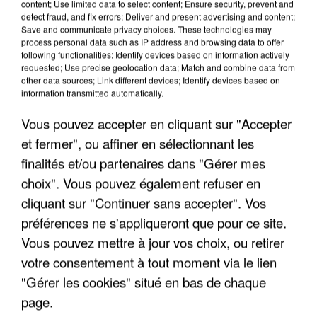
content; Use limited data to select content; Ensure security, prevent and
detect fraud, and fix errors; Deliver and present advertising and content;
Save and communicate privacy choices. These technologies may
process personal data such as IP address and browsing data to offer
TITRES DIFFUSÉS
following functionalities: Identify devices based on information actively
requested; Use precise geolocation data; Match and combine data from
other data sources; Link different devices; Identify devices based on
information transmitted automatically.
21h41
21h41
21h37
21h37
21h33
21h33
Vous pouvez accepter en cliquant sur "Accepter
et fermer", ou affiner en sélectionnant les
finalités et/ou partenaires dans "Gérer mes
choix". Vous pouvez également refuser en
cliquant sur "Continuer sans accepter". Vos
CALOGERO
NIAGARA
JOHNNY
Yalla
Flammes De L'enfer
préférences ne s'appliqueront que pour ce site.
HALLYDAY
Sang Pour Sang
Vous pouvez mettre à jour vos choix, ou retirer
votre consentement à tout moment via le lien
"Gérer les cookies" situé en bas de chaque
page.
LES INTERVIEWS CHANTE FRANCE